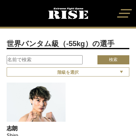
世界バンタム級（-55kg）の選手
検索
階級を選択
志朗
Shiro