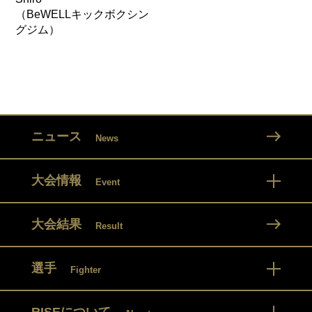
（BeWELLキックボクシン
グジム）
ニュース
News
大会情報
Event
大会結果
Result
選手
Fighter