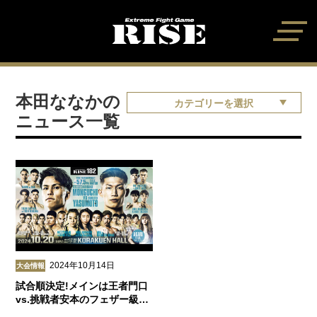
本田ななかの
カテゴリーを選択
ニュース一覧
2024年10月14日
大会情報
試合順決定!メインは王者門口
vs.挑戦者安本のフェザー級…