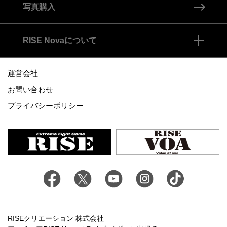
防具・服装
写真購入
RISE Novaについて
メディカルについて
RISE Novaとは
運営会社
スポーツ保険
お問い合わせ
プライバシーポリシー
RISEプロ選手への昇格
RISEクリエーション 株式会社