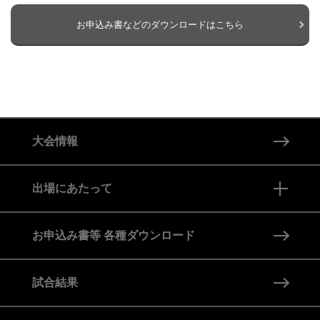
お申込み書などのダウンロードはこちら
大会情報
出場にあたって
全クラス共通ルール
お申込み書等 各種ダウンロード
クラス別ルール
試合結果