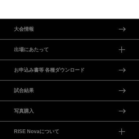
大会情報
出場にあたって
全クラス共通ルール
お申込み書等 各種ダウンロード
クラス別ルール
試合結果
防具・服装
写真購入
RISE Novaについて
メディカルについて