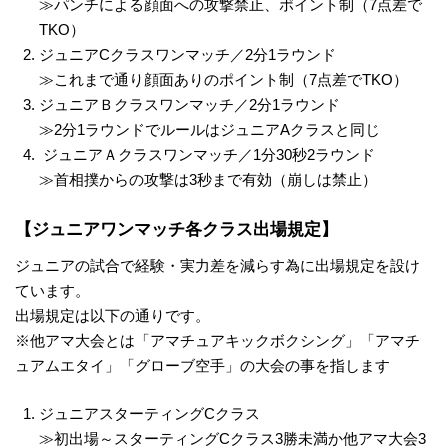
≫パンチによる顔面への攻撃禁止、ポイント制（7点差で
TKO）
ジュニアCクラスワンマッチ／2分1ラウンド
≫これまで通り顔面ありのポイント制（7点差でTKO）
ジュニアＢクラスワンマッチ／2分1ラウンド
≫2分1ラウンドでルールはジュニアAクラスと同じ
ジュニアＡクラスワンマッチ／1分30秒2ラウンド
≫首相撲からの攻撃は3秒まで有効（崩しは禁止）
【ジュニアワンマッチ各クラス出場規定】
ジュニアの試合で経験・実力差を減らす為に出場規定を設け
ています。
出場規定は以下の通りです。
※他アマ大会とは「アマチュアキックボクシング」「アマチ
ュアムエタイ」「グローブ空手」の大会の事を指します
ジュニアスターティングCクラス
≫初出場～スターティングCクラス3勝未満か他アマ大会3