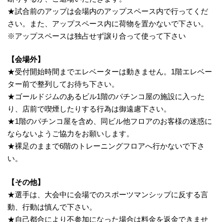
★試合前のアップは会場内のアップスペース内で行ってくだ
さい。また、アップスペース内に荷物を置かないで下さい。
※アップスペースは独占せず譲り合って使って下さい
【会場外】
★受付開始時間までエレベーターは動きません。1階エレベー
ター前で整列してお待ち下さい。
★ゴールドジムのあるビル1階のパチンコ屋の施設に入った
り、店前で喫煙したりする行為は御遠慮下さい。
★1階のパチンコ屋を含め、同ビル他フロアのお客様の迷惑に
ならないようご協力をお願いします。
★裸足のままで6階のトレーニングフロアへ行かないで下さ
い。
【その他】
★選手は、大会中に会場でのスポーツマンシップに反する言
動、行動は慎んで下さい。
★自己都合により不参加になった場合は料金を返金できませ