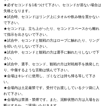
★必ずセコンドを1名つけて下さい。セコンドが居ない場合は
失格となります。
★試合時、セコンドはリング上にタオルや飲み物を置かない
で下さい。
★セコンドは、立ち上がったり、セコンドスペースから離れ
て指示を出さないで下さい。
★試合中、セコンドと観戦の方はロープに触れたり、リング
を叩いたりしないで下さい。
★試合中、セコンドと観戦の方は選手に触れたりしないで下
さい。
★試合中、選手、セコンド、観戦の方は対戦相手を挑発した
り、中傷するような言動は慎んで下さい。
★会場はキレイに使用し、ゴミなどは持ち帰る等して下さ
い。
★会場内は土足厳禁です。受付でお渡ししているクツ袋に入
れて下さい。
★会場内は禁酒・禁煙です。また、泥酔状態の方は入場をお
断りするか、ご退場いただきます。