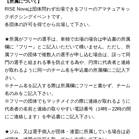
【所属について】
RISE Novaは団体問わず出場できるフリーのアマチュアキッ
クボクシングイベントです。
各団体の許可を得てから出場して下さい。
★所属がフリーの選手は、単独で出場の場合は申込書の所属
欄に『フリー』とご記入いただいて構いません。ただし、所
属フリーの団体で複数人の選手が申し込む場合は、誤って同
門の選手と組まれる事を防止する為や、円滑に代表者と連絡
が取れるように同一のチーム名を申込書の所属欄にご記入下
さい。
※チーム名を記入する際は所属欄にフリーと書かず、チーム
名のみをご記入下さい。
※フリーの団体でもマッチメイクの際に連絡が取れるように
代表者の名前と連絡の取りやすい電話番号（14時～22時の間
にご連絡します）を申込書にご記入下さい。
★ジム、又は選手個人が団体・連盟に所属している場合は必