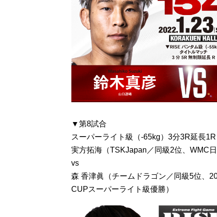
▼第8試合
スーパーライト級（-65kg）3分3R延長1R
実方拓海（TSKJapan／同級2位、WM
vs
森 香津眞（チームドラゴン／同級5位、2018年
CUPスーパーライト級優勝）