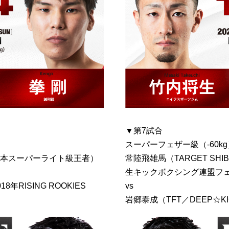
▼第7試合
スーパーフェザー級（-60kg
C日本スーパーライト級王者）
常陸飛雄馬（TARGET SHI
生キックボクシング連盟フ
RISING ROOKIES
vs
岩郷泰成（TFT／DEEP☆KIC