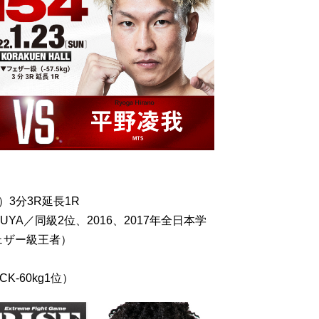
）3分3R延長1R
BUYA／同級2位、2016、2017年全日本学
ェザー級王者）
K-60kg1位）