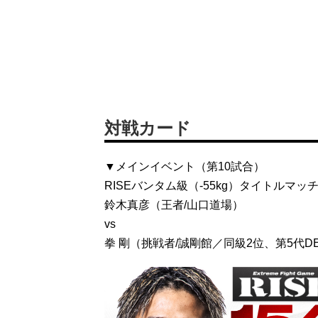
対戦カード
▼メインイベント（第10試合）
RISEバンタム級（-55kg）タイトルマッチ
鈴木真彦（王者/山口道場）
vs
拳 剛（挑戦者/誠剛館／同級2位、第5代DEE