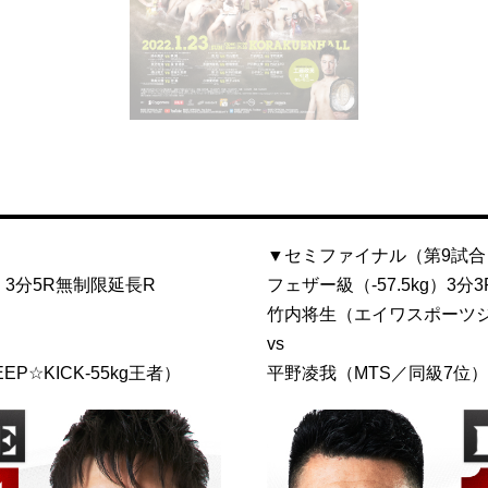
▼セミファイナル（第9試合
 3分5R無制限延長R
フェザー級（-57.5kg）3分
竹内将生（エイワスポーツ
vs
P☆KICK-55kg王者）
平野凌我（MTS／同級7位）