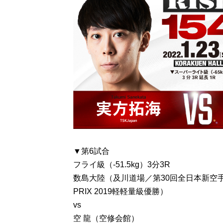
▼第6試合
フライ級（-51.5kg）3分3R
数島大陸（及川道場／第30回全日本新空手道
PRIX 2019軽軽量級優勝）
vs
空 龍（空修会館）