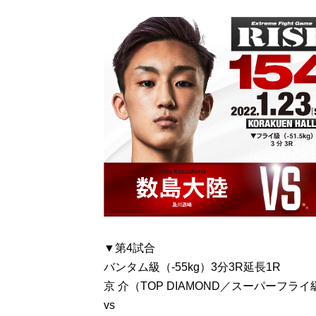
▼第4試合
バンタム級（-55kg）3分3R延長1R
京 介（TOP DIAMOND／スーパーフライ
vs