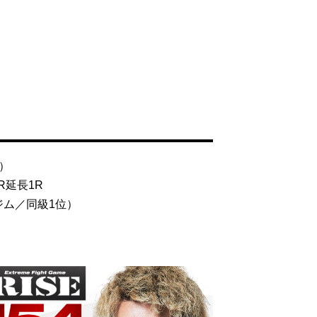
）
3R延長1R
ジム／同級1位）