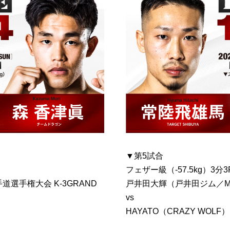
▼第5試合
フェザー級（-57.5kg）3分3
選手権大会 K-3GRAND
戸井田大輝（戸井田ジム／
vs
HAYATO（CRAZY WOLF）