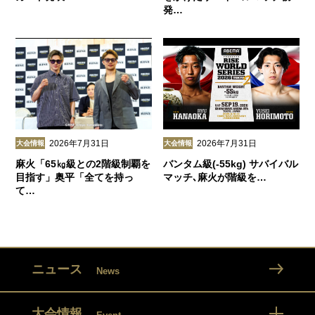
発…
2026年7月31日
2026年7月31日
大会情報
大会情報
麻火「65㎏級との2階級制覇を
バンタム級(-55kg) サバイバル
目指す」奥平「全てを持っ
マッチ､麻火が階級を…
て…
ニュース
News
大会情報