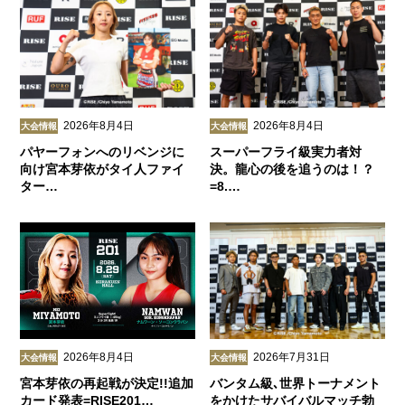
2026年8月4日
2026年8月4日
大会情報
大会情報
パヤーフォンへのリベンジに
スーパーフライ級実力者対
向け宮本芽依がタイ人ファイ
決。龍心の後を追うのは！？
ター…
=8.…
2026年8月4日
2026年7月31日
大会情報
大会情報
宮本芽依の再起戦が決定!!追加
バンタム級､世界トーナメント
カード発表=RISE201…
をかけたサバイバルマッチ勃