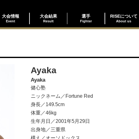
大会情報
大会結果
選手
RISEについて
Event
Result
Fighter
About us
Ayaka
Ayaka
健心塾
ニックネーム／Fortune Red
身長／149.5cm
体重／46kg
生年月日／2001年5月29日
出身地／三重県
構え／オーソドックス