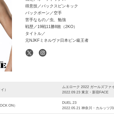
得意技／バックスピンキック
バックボーン／空手
苦手なもの／虫、勉強
戦歴／19戦11勝8敗（2KO）
タイトル／
元NJKFミネルヴァ日本ピン級王者
ムエローク 2022 ガールズファ
タイ）
2022.09.23 東京・新宿FACE
DUEL.23
CK ON）
2022.05.21 神奈川・カルッツ