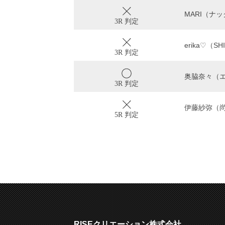
MARI（ナ
3R 判定
erika♡（S
3R 判定
奥脇奈々（
3R 判定
伊藤紗弥（
5R 判定
RISEクリエーション株式会社