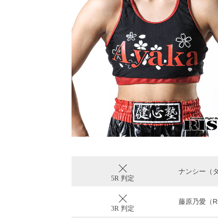
ナンシー（
5R 判定
藤原乃愛（RO
3R 判定