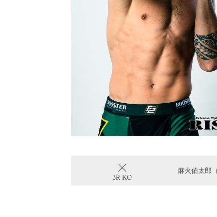
麻火佑太郎（P
3R KO