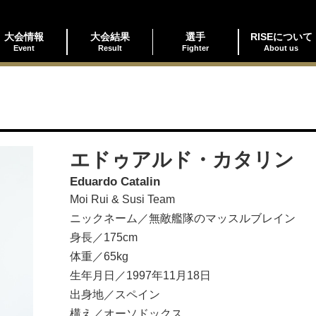
大会情報
大会結果
選手
RISEについて
Event
Result
Fighter
About us
エドゥアルド・カタリン
Eduardo Catalin
Moi Rui & Susi Team
ニックネーム／無敵艦隊のマッスルブレイン
身長／175cm
体重／65kg
生年月日／1997年11月18日
出身地／スペイン
構え／オーソドックス