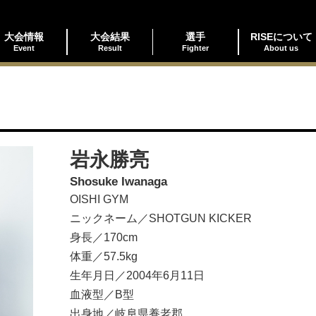
大会情報
大会結果
選手
RISEについて
Event
Result
Fighter
About us
岩永勝亮
Shosuke Iwanaga
OISHI GYM
ニックネーム／SHOTGUN KICKER
身長／170cm
体重／57.5kg
生年月日／2004年6月11日
血液型／B型
出身地／岐阜県養老郡