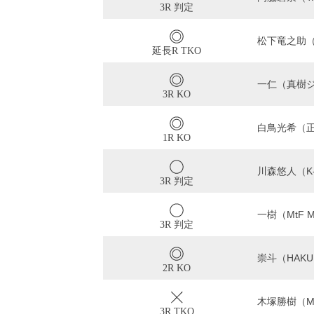
3R 判定
松下竜之助（T
延長R TKO
一仁（真樹ジム
3R KO
白鳥光希（正
1R KO
川森悠人（K-1
3R 判定
一樹（MtF 
3R 判定
崇斗（HAKUB
2R KO
木塚勝樹（M-
3R TKO