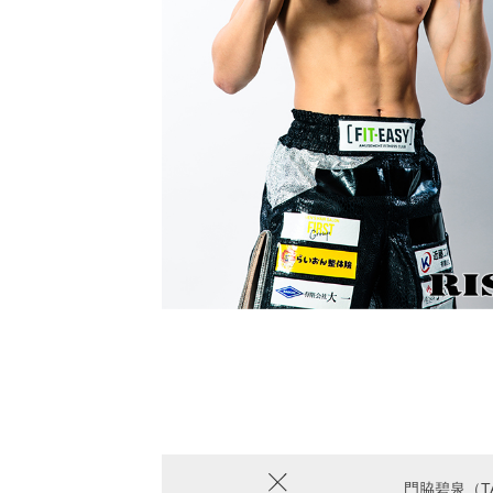
門脇碧泉（T