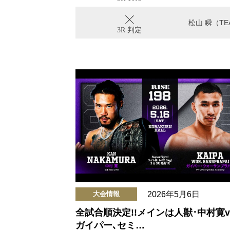
松山 瞬（TEA
3R 判定
2026年5月6日
大会情報
全試合順決定!!メインは人獣･中村寛vs
ガイパー､セミ…