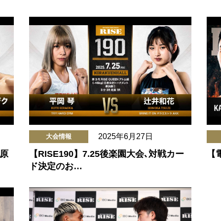
2025年6月27日
大会情報
南原
【RISE190】7.25後楽園大会､対戦カー
【電
ド決定のお…