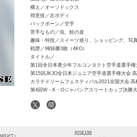
構え／オーソドックス
得意技／左ボディ
バックボーン／空手
苦手なもの／虫、鮭の皮
趣味・特技／スイーツ巡り、ショッピング、写
戦歴／9戦6勝3敗（4KO）
タイトル／
第1回全日本青少年フルコンタクト空手道選手権大
第15回JKJO全日本ジュニア空手道選手権大会 高
カラテドリームフェスティバル2021全国大会 高
第4回W・K・Oジャパンアスリートカップ決勝大会
RISE198
ARGET）