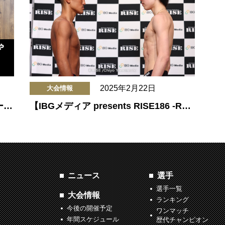
2025年2月22日
大会情報
カー…
【IBGメディア presents RISE186 -R…
ニュース
選手
選手一覧
大会情報
ランキング
今後の開催予定
ワンマッチ
年間スケジュール
歴代チャンピオン