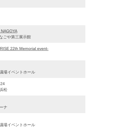
l NAGOYA
ッセなごや第三展示館
SE 22th Memorial event-
際会議場イベントホール
24
ィ浜松
リーナ
際会議場イベントホール