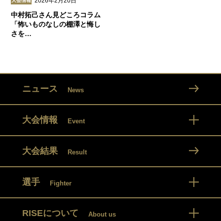
2026年2月20日
大会情報
中村拓己さん見どころコラム
「怖いものなしの棚澤と悔し
さを…
ニュース
News
大会情報
Event
大会結果
Result
選手
Fighter
RISEについて
About us