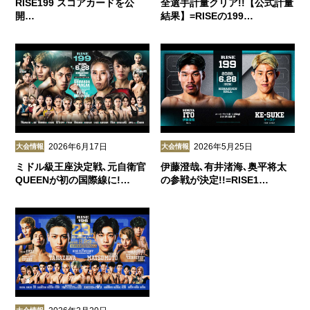
RISE199 スコアカードを公
全選手計量クリア!!【公式計量
開…
結果】=RISEの199…
2026年6月17日
2026年5月25日
大会情報
大会情報
ミドル級王座決定戦､元自衛官
伊藤澄哉､有井渚海､奥平将太
QUEENが初の国際線に!…
の参戦が決定!!=RISE1…