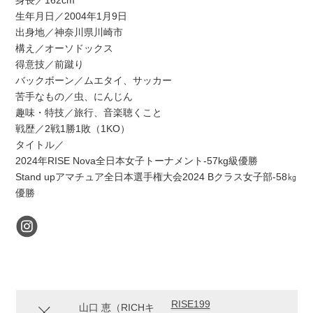
身長／162cm
生年月日／2004年1月9日
出身地／神奈川県川崎市
構え／オーソドックス
得意技／前蹴り
バックボーン／ムエタイ、サッカー
苦手なもの／虫、にんじん
趣味・特技／旅行、音楽聴くこと
戦歴／2戦1勝1敗（1KO）
タイトル／
2024年RISE Nova全日本女子トーナメント-57kg級優勝
Stand upアマチュア全日本選手権大会2024 Bクラス女子部-58㎏
優勝
RISE199
山口 恵（RICHキ