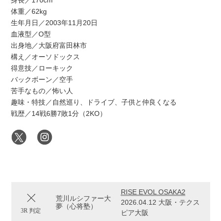
身長／170cm
体重／62kg
生年月日／2003年11月20日
血液型／O型
出身地／大阪府富田林市
構え／オーソドックス
得意技／ローキック
バックボーン／空手
苦手なもの／怖い人
趣味・特技／自然巡り、ドライブ、子供と仲良くなる
戦歴／14戦6勝7敗1分（2KO）
RISE EVOL OSAKA2
荒川ルシファー大
2026.04.12 大阪・テクス
夢（心将塾）
3R 判定
ピア大阪