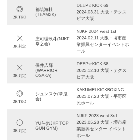
DEEP☆KICK 69
都筑海杜
2024.03.31 大阪・テクス
(TEAM3K)
2R TKO
ピア大阪
NJKF 2024 west 1st
2024.02.11 大阪・堺市産
庄司理玖斗(NJKF
拳之会)
業振興センターイベントホ
3R 判定
ール
DEEP☆KICK 68
保井広輝
(WARRIOR
2023.12.10 大阪・テクス
OSAKA)
3R 判定
ピア大阪
KAKUMEI KICKBOXING
シュンスケ(拳鬼
2023.07.23 大阪・平野区
会)
2R TKO
民ホール
NJKF 2023 west 3rd
2023.05.28 大阪・堺市産
YU斗(NJKF TOP
GUN GYM)
業振興センター イベント
3R 判定
ホール