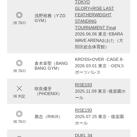
TOKYO
GLORY×RISE LAST
FEATHERWEIGHT
浅野裕雅（Y’ZD
GYM）
STANDING
2R TKO
TOURNAMENT Final
2026.06.06 東京･EBARA
WAVE ARENAおおた（大
田区総合体育館）
KROSS×OVER -CAGE.8-
倉本皐聖（BANG
2026.03.01 東京・GENス
BANG GYM）
3R TKO
ポーツパレス
RISE193
咲良優牙
2025.11.09 東京･後楽園ホ
（PHOENIX）
3R 判定
ール
RISE190
雅志（RIKIX）
2025.07.25 東京・後楽園
3R TKO
ホール
DUEL.34