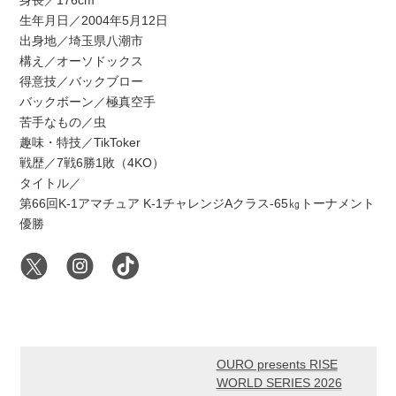
身長／176cm
生年月日／2004年5月12日
出身地／埼玉県八潮市
構え／オーソドックス
得意技／バックブロー
バックボーン／極真空手
苦手なもの／虫
趣味・特技／TikToker
戦歴／7戦6勝1敗（4KO）
タイトル／
第66回K-1アマチュア K-1チャレンジAクラス-65㎏トーナメント
優勝
OURO presents RISE
WORLD SERIES 2026