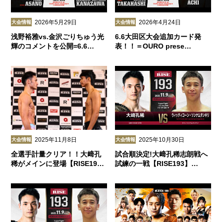
2026年5月29日
2026年4月24日
大会情報
大会情報
浅野裕雅vs.金沢ごりちゅう光
6.6大田区大会追加カード発
輝のコメントを公開=6.6…
表！！＝OURO prese…
2025年11月8日
2025年10月30日
大会情報
大会情報
全選手計量クリア！！大﨑孔
試合順決定!大﨑孔稀志朗戦へ
稀がメインに登場【RISE19…
試練の一戦【RISE193】…