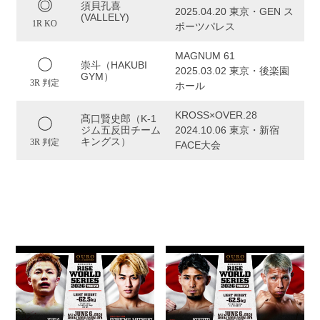
須貝孔喜
2025.04.20 東京・GEN ス
(VALLELY)
1R KO
ポーツパレス
MAGNUM 61
崇斗（HAKUBI
2025.03.02 東京・後楽園
GYM）
3R 判定
ホール
KROSS×OVER.28
髙口賢史郎（K-1
ジム五反田チーム
2024.10.06 東京・新宿
キングス）
3R 判定
FACE大会