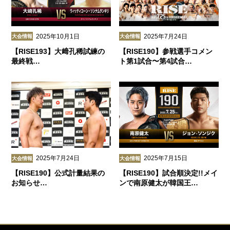
2025年10月1日
2025年7月24日
大会情報
大会情報
【RISE193】大﨑孔稀試練の
【RISE190】参戦選手コメン
最終戦…
ト第1試合〜第4試合…
2025年7月24日
2025年7月15日
大会情報
大会情報
【RISE190】公式計量結果の
【RISE190】試合順決定!!メイ
お知らせ…
ンで南原健太が韓国王…