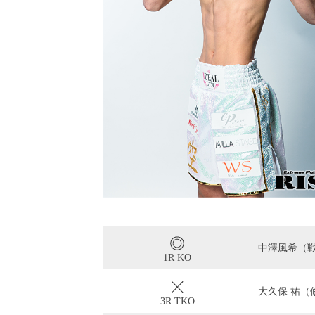
中澤風希（
1R KO
大久保 祐（
3R TKO