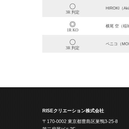
HIROKI（Aki
3R 判定
横尾 空（稲
1R KO
ペニコ（MON
3R 判定
RISEクリエーション株式会社
〒170-0002 東京都豊島区巣鴨3-25-8