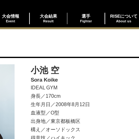
大会情報
大会結果
選手
RISEについて
Event
Result
Fighter
About us
小池 空
Sora Koike
IDEAL GYM
身長／170cm
生年月日／2008年8月12日
血液型／O型
出身地／東京都板橋区
構え／オーソドックス
得意技／ハイキック