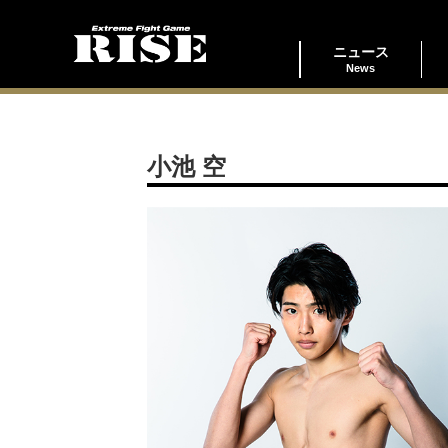
ニュース
News
小池 空