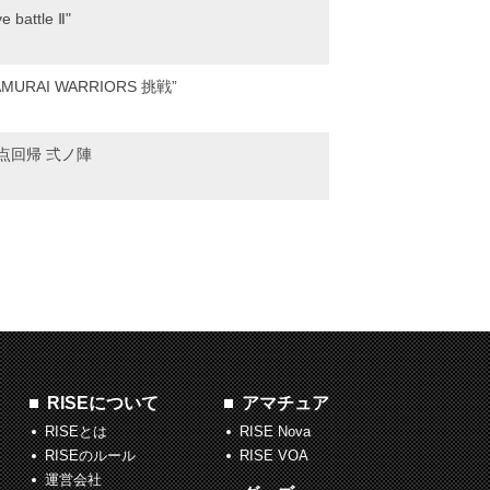
battle Ⅱ"
RAI WARRIORS 挑戦”
点回帰 弍ノ陣
RISEについて
アマチュア
RISEとは
RISE Nova
RISEのルール
RISE VOA
運営会社