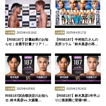
2025年4月18日
2025年4月17日
大会情報
大会情報
【RISE187】計量結果のお知
【RISE187】中村拓己さんの
らせ｜全選手計量クリア！…
見所コラム「鈴木真彦の再…
2025年4月9日
2025年2月24日
大会情報
大会情報
RISE187試合順決定のお知ら
【RISE187】鈴木真彦1年半ぶ
せ､鈴木真彦vs.大森隆…
りに後楽園に登場!!鈴…