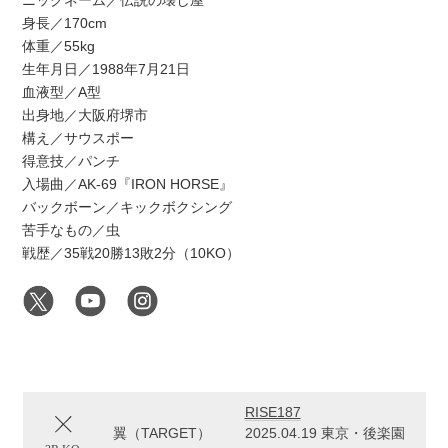
ニックネーム／伝説の壊し屋
身長／170cm
体重／55kg
生年月日／1988年7月21日
血液型／A型
出身地／大阪府堺市
構え／サウスポー
得意技／パンチ
入場曲／AK-69『IRON HORSE』
バックボーン／キックボクシング
苦手なもの／虫
戦歴／35戦20勝13敗2分（10KO）
RISE187
翼（TARGET）
2025.04.19 東京・後楽園