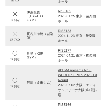
3R KO
ホール
RISE185
伊東龍也
（HAYATO
2025.01.25 東京・後楽園
GYM）
3R 判定
ホール
RISE183
長谷川海翔（誠剛
2024.11.23 東京・後楽園
館）
1R TKO
ホール
RISE177
良星（KSR
2024.04.21 東京・後楽園
GYM）
3R 判定
ホール
ABEMA presents RISE
WORLD SERIES 2023 1st
Round
翔磨（多田ジム）
2023.07.02 大阪・エディ
3R 判定
オンアリーナ大阪 第1競技
場
RISE166