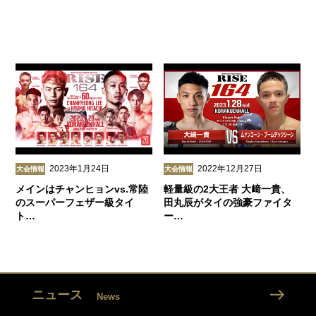
2023年1月24日
2022年12月27日
大会情報
大会情報
メインはチャンヒョンvs.常陸
軽量級の2大王者 大﨑一貴、
のスーパーフェザー級タイ
田丸辰がタイの強豪ファイタ
ト…
ー…
ニュース
News