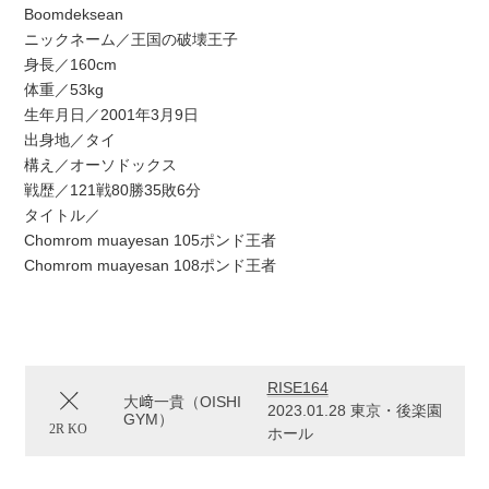
Boomdeksean
ニックネーム／王国の破壊王子
身長／160cm
体重／53kg
生年月日／2001年3月9日
出身地／タイ
構え／オーソドックス
戦歴／121戦80勝35敗6分
タイトル／
Chomrom muayesan 105ポンド王者
Chomrom muayesan 108ポンド王者
RISE164
大﨑一貴（OISHI
2023.01.28 東京・後楽園
GYM）
2R KO
ホール