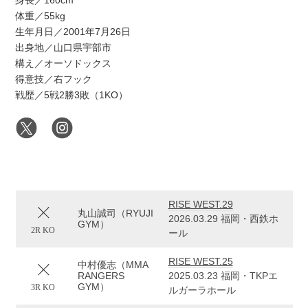
身長／160cm
体重／55kg
生年月日／2001年7月26日
出身地／山口県宇部市
構え／オーソドックス
得意技／右フック
戦歴／5戦2勝3敗（1KO）
RISE WEST.29
丸山誠司（RYUJI
2026.03.29 福岡・西鉄ホ
GYM）
2R KO
ール
RISE WEST.25
中村優志（MMA
RANGERS
2025.03.23 福岡・TKPエ
GYM）
3R KO
ルガーラホール