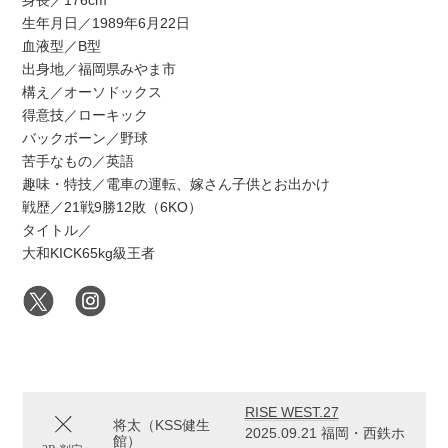
身長／176cm
生年月日／1989年6月22日
血液型／B型
出身地／福岡県みやま市
構え／オーソドックス
得意技／ローキック
バックボーン／野球
苦手なもの／英語
趣味・特技／電車の運転、嫁さん子供とお出かけ
戦歴／21戦9勝12敗（6KO）
タイトル／
大和KICK65kg級王者
RISE WEST.27
将太（KSS健生
2025.09.21 福岡・西鉄ホ
館）