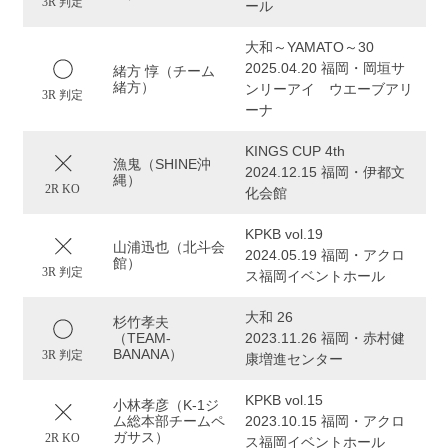
3R 判定
ール
大和～YAMATO～30
2025.04.20 福岡・岡垣サ
緒方 惇（チーム
緒方）
ンリーアイ ウエーブアリ
3R 判定
ーナ
KINGS CUP 4th
漁鬼（SHINE沖
2024.12.15 福岡・伊都文
縄）
2R KO
化会館
KPKB vol.19
山浦迅也（北斗会
2024.05.19 福岡・アクロ
館）
3R 判定
ス福岡イベントホール
大和 26
杉竹孝夫
（TEAM-
2023.11.26 福岡・赤村健
BANANA）
3R 判定
康増進センター
KPKB vol.15
小林孝彦（K-1ジ
ム総本部チームペ
2023.10.15 福岡・アクロ
ガサス）
2R KO
ス福岡イベントホール