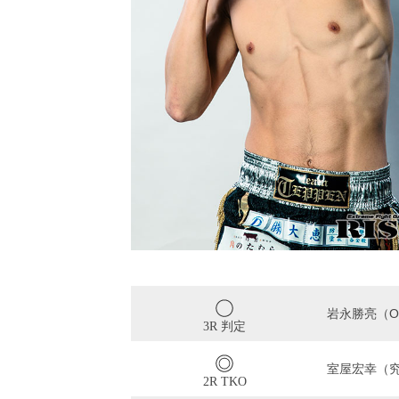
岩永勝亮（OI
3R 判定
室屋宏幸（
2R TKO