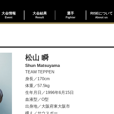
大会情報
大会結果
選手
RISEについて
Event
Result
Fighter
About us
松山 瞬
Shun Matsuyama
TEAM TEPPEN
身長／170cm
体重／57.5kg
生年月日／1996年6月15日
血液型／O型
出身地／大阪府東大阪市
構え／サウスポー