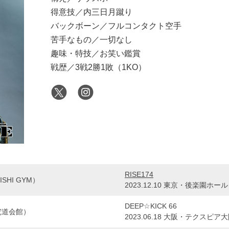
得意技／内三日月蹴り
バックボーン／フルコンタクト空手
苦手なもの／一切なし
趣味・特技／お笑い鑑賞
戦歴／3戦2勝1敗（1KO）
RISE174
SHI GYM）
2023.12.10 東京・後楽園ホール
DEEP☆KICK 66
究道会館）
2023.06.18 大阪・テクスピア