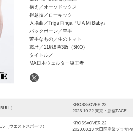
構え／オーソドックス
得意技／ローキック
入場曲／Triga Finga『U A Mi Baby』
バックボーン／空手
苦手なもの／生のトマト
戦歴／11戦8勝3敗（5KO）
タイトル／
MA日本ウェルター級王者
KROSS×OVER.23
BULL）
2023.10.22 東京・新宿FACE
KROSS×OVER.22
エル（ウエストスポーツ）
2023.08.13 大田区産業プラザPi