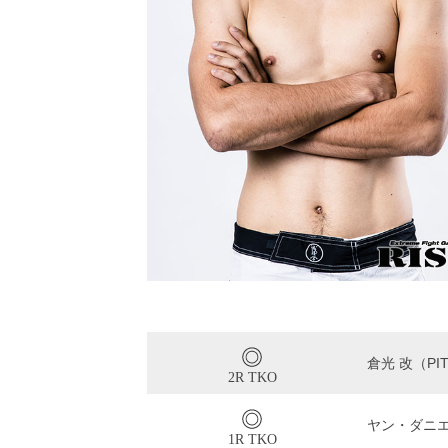
倉光 改（PIT
2R TKO
ヤン・ダニ
1R TKO