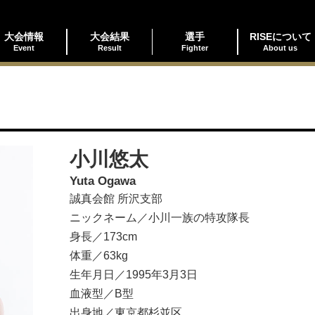
大会情報
大会結果
選手
RISEについて
Event
Result
Fighter
About us
小川悠太
Yuta Ogawa
誠真会館 所沢支部
ニックネーム／小川一族の特攻隊長
身長／173cm
体重／63kg
生年月日／1995年3月3日
血液型／B型
出身地／東京都杉並区