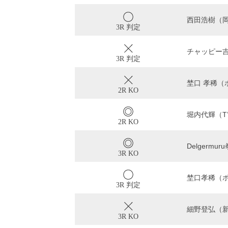
西田浩樹（
3R 判定
チャッピー吉沼
3R 判定
埜口 孝稀（
2R KO
堀内代輝（T’s
2R KO
Delgermu
3R KO
埜口孝稀（
3R 判定
細野登弘（
3R KO