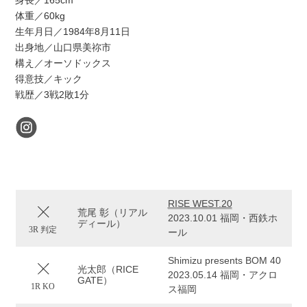
身長／165cm
体重／60kg
生年月日／1984年8月11日
出身地／山口県美祢市
構え／オーソドックス
得意技／キック
戦歴／3戦2敗1分
RISE WEST.20
荒尾 彰（リアル
2023.10.01 福岡・西鉄ホ
ディール）
3R 判定
ール
Shimizu presents BOM 40
光太郎（RICE
2023.05.14 福岡・アクロ
GATE）
1R KO
ス福岡