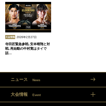
2026年2月27日
大会情報
寺田匠緊急参戦､安本晴翔と対
戦､再始動の中村寛はタイで
話…
ニュース
News
大会情報
Event