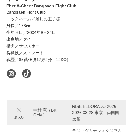
Phet A-Cheer Bangsaen Fight Club
Bangsaen Fight Club
ニックネーム／麗しの王子様
身長／176cm
生年月日／2004年9月24日
出身地／タイ
構え／サウスポー
得意技／ストレート
戦歴／65戦46勝17敗2分（12KO）
RISE ELDORADO 2026
中村 寛（BK
2026.03.28 東京・両国国
GYM）
1R KO
技館
ラジャダムナンスタジアム