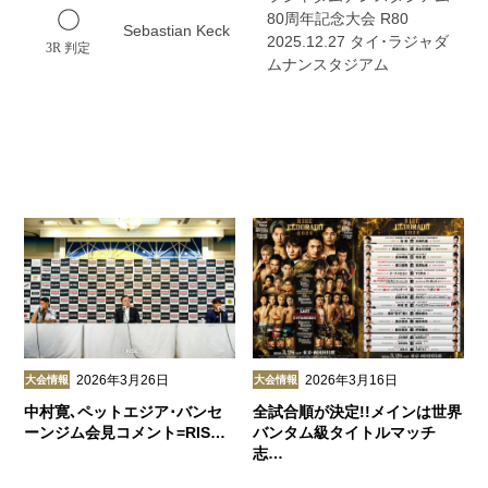
80周年記念大会 R80
Sebastian Keck
2025.12.27 タイ･ラジャダ
3R 判定
ムナンスタジアム
2026年3月26日
2026年3月16日
大会情報
大会情報
中村寛､ペットエジア･バンセ
全試合順が決定!!メインは世界
ーンジム会見コメント=RIS…
バンタム級タイトルマッチ
志…