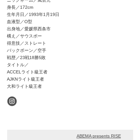
ニックネーム／風雲児
身長／172cm
生年月日／1993年1月19日
血液型／O型
出身地／愛媛県西条市
構え／サウスポー
得意技／ストレート
バックボーン／空手
戦歴／23戦18勝5敗
タイトル／
ACCELライト級王者
AJKNライト級王者
大和ライト級王者
ABEMA presents RISE