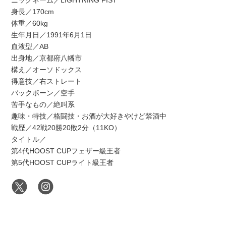
ニックネーム／LIGHTNING FIST
身長／170cm
体重／60kg
生年月日／1991年6月1日
血液型／AB
出身地／京都府八幡市
構え／オーソドックス
得意技／右ストレート
バックボーン／空手
苦手なもの／絶叫系
趣味・特技／格闘技・お酒が大好きやけど禁酒中
戦歴／42戦20勝20敗2分（11KO）
タイトル／
第4代HOOST CUPフェザー級王者
第5代HOOST CUPライト級王者