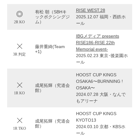
RISE WEST.28
有松 朝（SBHキ
ックボクシングジ
2025.12.07 福岡・西鉄ホ
ム）
2R KO
ール
IBGメディア presents
RISE186-RISE 22th
藤井重綺(Team
Memorial event-
+1)
3R 判定
2025.02.23 東京･後楽園ホ
ール
HOOST CUP KINGS
OSAKA6〜BURNNING !
成尾拓輝（究道会
OSAKA〜
館）
1R KO
2024.07.28 大阪・なんで
もアリーナ
HOOST CUP KINGS
KYOTO13
成尾拓輝（究道会
館）
2024.03.10 京都・KBSホ
1R TKO
ール