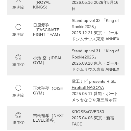
（ROYAL
2026.05.16 2026年5月16
KINGS）
3R 判定
日
Stand up vol.33 「King of
日原愛弥
Rookie2025」
（FASCINATE
2025.12.21 東京・ゴール
FIGHT TEAM）
3R 判定
ドジムサウス東京 ANNEX
Stand up vol.31 「King of
Rookie2025」
小池 空（IDEAL
GYM）
2025.09.28 東京・ゴール
3R TKO
ドジムサウス東京 ANNEX
電工ナビ presents RISE
FireBall NAGOYA
正木翔夢（OISHI
GYM）
2025.05.11 愛知・ポート
3R 判定
メッセなごや第三展示館
KROSS×OVER30
吉松裕希（NEXT
2025.04.06 東京・新宿
LEVEL渋谷）
1R TKO
FACE