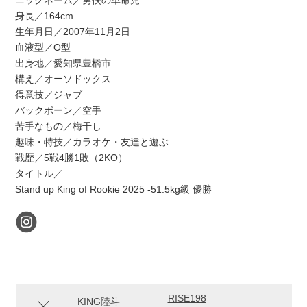
ニックネーム／勇侠の革命児
身長／164cm
生年月日／2007年11月2日
血液型／O型
出身地／愛知県豊橋市
構え／オーソドックス
得意技／ジャブ
バックボーン／空手
苦手なもの／梅干し
趣味・特技／カラオケ・友達と遊ぶ
戦歴／5戦4勝1敗（2KO）
タイトル／
Stand up King of Rookie 2025 -51.5kg級 優勝
RISE198
KING陸斗