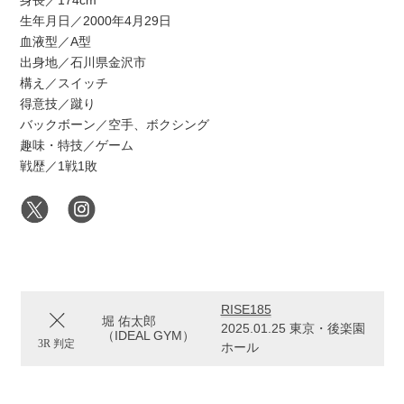
身長／174cm
生年月日／2000年4月29日
血液型／A型
出身地／石川県金沢市
構え／スイッチ
得意技／蹴り
バックボーン／空手、ボクシング
趣味・特技／ゲーム
戦歴／1戦1敗
RISE185
堀 佑太郎
2025.01.25 東京・後楽園
（IDEAL GYM）
3R 判定
ホール