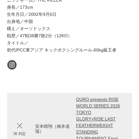
ニックネーム／THE KILLER
身長／173cm
生年月日／2002年9月6日
出身地／中国
構え／オーソドックス
戦歴／47戦38勝7敗2分（12KO）
タイトル／
初代IPCC東アジア キックボクシングルール-60kg級王者
OURO presents RISE
WORLD SERIES 2026
TOKYO
GLORY×RISE LAST
FEATHERWEIGHT
安本晴翔（橋本道
場）
STANDING
3R 判定
TOURNAMENT Final