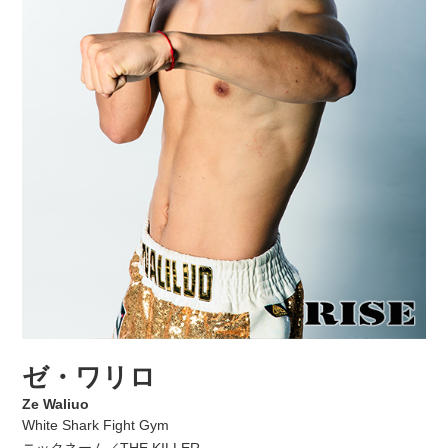
ゼ・ワリロ
Ze Waliuo
White Shark Fight Gym