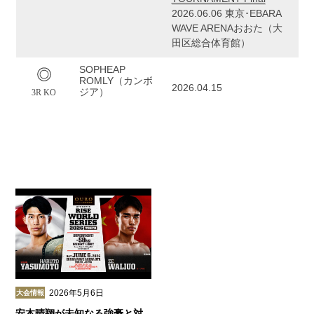
2026.06.06 東京･EBARA
WAVE ARENAおおた（大
田区総合体育館）
SOPHEAP
ROMLY（カンボ
2026.04.15
ジア）
3R KO
2026年5月6日
大会情報
安本晴翔が未知なる強豪と対