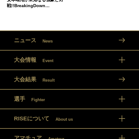
戦!!BreakingDown…
ニュース
News
大会情報
Event
大会結果
Result
選手
Fighter
RISEについて
About us
アマチュア
Amateur