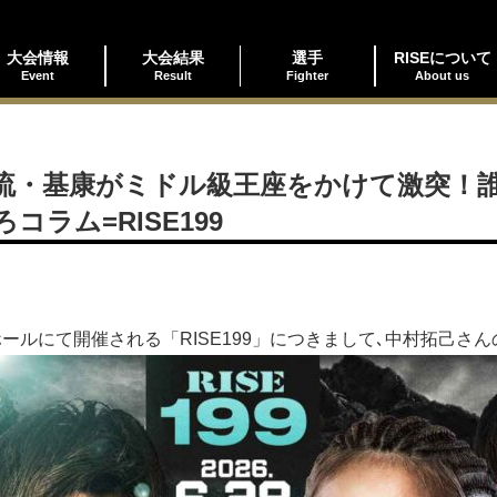
大会情報
大会結果
選手
RISEについて
Event
Result
Fighter
About us
流・基康がミドル級王座をかけて激突！
ラム=RISE199
ホールにて開催される「RISE199」につきまして､中村拓己さ