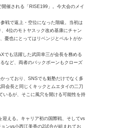
ルで開催される「RISE199」。今大会のメイ
本格参戦で返上・空位になった階級。当初は
り、4位のモトヤスック改め基康にチャン
り、憂也にとってはリベンジとベルトがか
AXでも活躍した武田幸三が会長を務める
されるなど、両者のバックボーンもクローズ
かかっており、SNSでも魁塾だけでなく多
武田会長と同じくキックとムエタイの二刀
いているが、そこに風穴を開ける可能性を持
陣を迎える。キャリア初の国際戦、そしてvs
ョンvs小西江美香の2試合が組まれてお