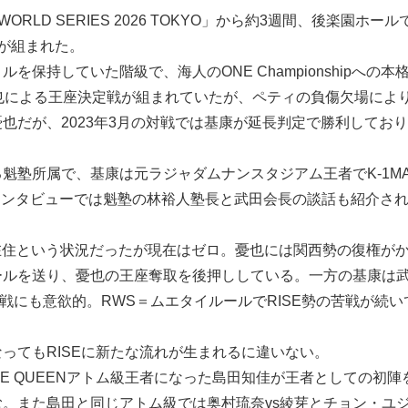
RLD SERIES 2026 TOKYO」から約3週間、後楽園ホー
が組まれた。
保持していた階級で、海人のONE Championshipへの
也による王座決定戦が組まれていたが、ペティの負傷欠場によ
也だが、2023年3月の対戦では基康が延長判定で勝利してお
塾所属で、基康は元ラジャダムナンスタジアム王者でK-1M
の事前インタビューでは魁塾の林裕人塾長と武田会長の談話も紹介
阪在住という状況だったが現在はゼロ。憂也には関西勢の復権が
ールを送り、憂也の王座奪取を後押ししている。一方の基康は
参戦にも意欲的。RWS＝ムエタイルールでRISE勢の苦戦が続
てもRISEに新たな流れが生まれるに違いない。
SE QUEENアトム級王者になった島田知佳が王者としての初
。また島田と同じアトム級では奥村琉奈vs綾芽とチョン・ユジ