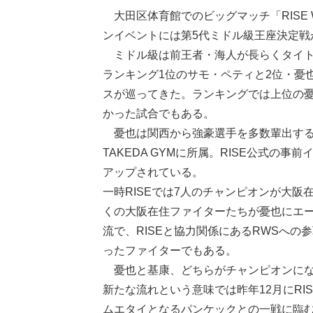
大田区体育館でのビッグマッチ「RISE WO
ンイベントには第5代ミドル級王座決定戦
ミドル級は前王者・海人が長らくタイトルを
ランキング1位のサモ・ペティと2位・憂
スが巡ってきた。ランキングでは上位の憂
かった試合でもある。
憂也は関西から強豪選手を多数輩出する魁
TAKEDA GYMに所属。RISE公式
アップされている。
一時RISEでは7人のチャンピオンが大
くの大阪在住ファイターたちが憂也にエ
流で、RISEと協力関係にあるRWSへの
ったファイターでもある。
憂也と基康、どちらがチャンピオンになっ
新たな流れという意味では昨年12月にRI
ムエタイとなるパンケックとの一戦に臨む