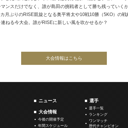
ーマンスだけでなく、誰が島田の挑戦者として勝ち残っていく
カ月ぶりのRISE凱旋となる奥平将太や10戦10勝（5KO）の戦績を
連ねる今大会。誰がRISEに新しい風を吹かせるか？
大会情報はこちら
ニュース
選手
選手一覧
大会情報
ランキング
今後の開催予定
ワンマッチ
年間スケジュール
歴代チャンピオン