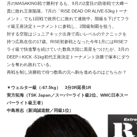
月のMASAKING戦で勝利するも、9月の2度目の防衛戦で大﨑一
貴に敗れ王座陥落。7月の「RISE DEAD OR ALIVE-53kgトーナ
メント」でも1回戦で政所仁に敗れて連敗中。階級を下げてフラ
イ級王座決定トーナメントに参戦し、2階級制覇を狙う。
対する空龍はジュニアキック出身で高いレベルのテクニックを
持つ広島在住の17歳。RISE初参戦となった今年1月にはRISEフ
ライ級で快進撃を続けていた数島大陸に黒星をつけたが、3月の
DEEP☆KICK -51kg初代王座決定トーナメント決勝で塚本にダウ
ンを奪われ敗れている。
再戦を制し決勝戦で待つ数島の元へ駒を進めるのはどちらか？
▼ウェルター級（-67.5kg） 3分3R延長1R
実方拓海（TSK Japan／スーパーライト級2位、WMC日本スー
パーライト級王者）
中島将志（新潟誠道館／同級1位）