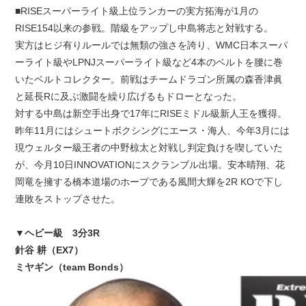
■RISEスーパーライト級上位ランカーの実方拓海が1月の
RISE154以来の参戦。階級をアップし中島将志と対戦する。
実方はヒジ有りルールでは無類の強さを誇り、WMC日本スーパ
ーライト級やLPNJスーパーライト級など4本のベルトを腰に巻
いたベルトコレクター。前戦はチームドラゴン所属の森香津眞
と延長Rに及ぶ激闘を繰り広げるもドローとなった。
対する中島は新空手出身で17年にRISEミドル級新人王を獲得。
昨年11月にはシュートボクシングにエース・海人、今年3月には
現ウェルター級王者の中野椋太と対戦し判定負けを喫していた
が、今月10日INNOVATIONにスクランブル出場。安本晴翔、花
岡竜を擁する橋本道場のホープである風間大輝を2R KOで下し
連敗をストップさせた。
▼ヘビー級 3分3R
針谷 耕（EX7）
ミヤギン（team Bonds）