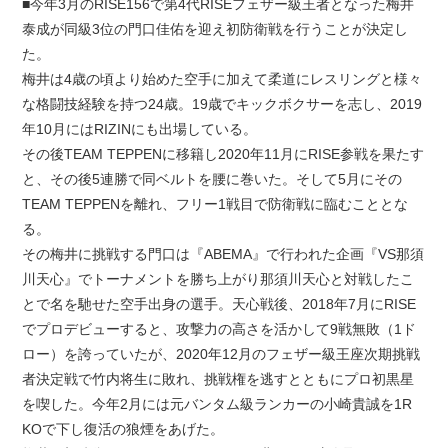
■今年3月のRISE156で第4代RISEフェザー級王者となった梅井
泰成が同級3位の門口佳佑を迎え初防衛戦を行うことが決定し
た。
梅井は4歳の頃より始めた空手に加えて柔道にレスリングと様々
な格闘技経験を持つ24歳。19歳でキックボクサーを志し、2019
年10月にはRIZINにも出場している。
その後TEAM TEPPENに移籍し2020年11月にRISE参戦を果たす
と、その後5連勝で同ベルトを腰に巻いた。そして5月にその
TEAM TEPPENを離れ、フリー1戦目で防衛戦に臨むこととな
る。
その梅井に挑戦する門口は『ABEMA』で行われた企画『VS那須
川天心』でトーナメントを勝ち上がり那須川天心と対戦したこ
とで名を馳せた空手出身の選手。天心戦後、2018年7月にRISE
でプロデビューすると、攻撃力の高さを活かして9戦無敗（1ド
ロー）を誇っていたが、2020年12月のフェザー級王座次期挑戦
者決定戦で竹内将生に敗れ、挑戦権を逃すとともにプロ初黒星
を喫した。今年2月には元バンタム級ランカーの小崎貴誠を1R
KOで下し復活の狼煙をあげた。