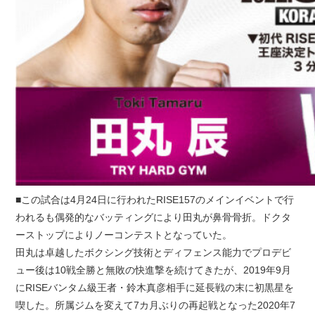
■この試合は4月24日に行われたRISE157のメインイベントで行
われるも偶発的なバッティングにより田丸が鼻骨骨折。ドクタ
ーストップによりノーコンテストとなっていた。
田丸は卓越したボクシング技術とディフェンス能力でプロデビ
ュー後は10戦全勝と無敗の快進撃を続けてきたが、2019年9月
にRISEバンタム級王者・鈴木真彦相手に延長戦の末に初黒星を
喫した。所属ジムを変えて7カ月ぶりの再起戦となった2020年7