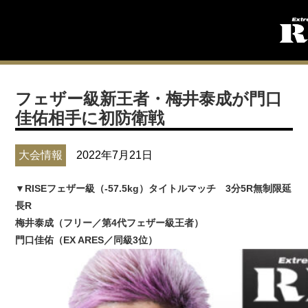
フェザー級新王者・梅井泰成が門口
佳佑相手に初防衛戦
大会情報
2022年7月21日
▼RISEフェザー級（-57.5kg）タイトルマッチ 3分5R無制限延
長R
梅井泰成（フリー／第4代フェザー級王者）
門口佳佑（EX ARES／同級3位）