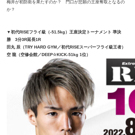
梅井が初防衛を果たすのか？ 門口が悲願の王座奪取となるの
か？
▼初代RISEフライ級（-51.5kg）王座決定トーナメント 準決
勝 3分3R延長1R
田丸 辰（TRY HARD GYM／初代RISEスーパーフライ級王者）
空 龍（空修会館／DEEP☆KICK-51kg 1位）