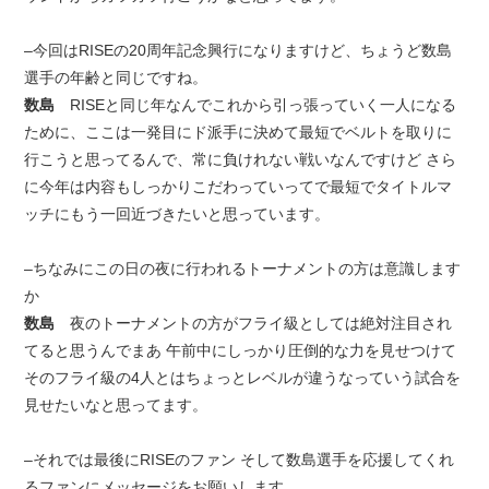
–今回はRISEの20周年記念興行になりますけど、ちょうど数島
選手の年齢と同じですね。
数島
RISEと同じ年なんでこれから引っ張っていく一人になる
ために、ここは一発目にド派手に決めて最短でベルトを取りに
行こうと思ってるんで、常に負けれない戦いなんですけど さら
に今年は内容もしっかりこだわっていってで最短でタイトルマ
ッチにもう一回近づきたいと思っています。
–ちなみにこの日の夜に行われるトーナメントの方は意識します
か
数島
夜のトーナメントの方がフライ級としては絶対注目され
てると思うんでまあ 午前中にしっかり圧倒的な力を見せつけて
そのフライ級の4人とはちょっとレベルが違うなっていう試合を
見せたいなと思ってます。
–それでは最後にRISEのファン そして数島選手を応援してくれ
るファンにメッセージをお願いします。