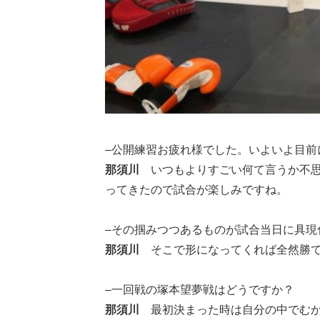
–公開練習お疲れ様でした。いよいよ目前にR
那須川
いつもよりすごい何て言うか不
ってきたので試合が楽しみですね。
–その掴みつつあるものが試合当日に具現
那須川
そこで形になってくれば全然勝
–一回戦の塚本望夢戦はどうですか？
那須川
最初決まった時は自分の中でむ