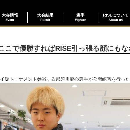
大会情報
大会結果
選手
RISEについて
Event
Result
Fighter
About us
ここで優勝すればRISE引っ張る顔にもな
IORSフライ級トーナメント参戦する那須川龍心選手が公開練習を行っ