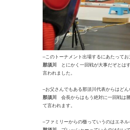
–このトーナメント出場するにあたってお
那須川
とにかく一回戦が大事だぞとは
言われました。
–お父さんでもある那須川代表からはどん
那須川
会長からはもう絶対に一回戦は
て言われます。
–ファミリーからの檄っていうのはエネル
那須川
プレッシャーっていうのはない