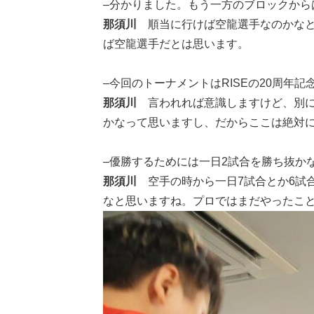
–分かりました。もう一方のブロックから
那須川
順当に行けば空龍選手なのかな
ば空龍選手だとは思います。
–今回のトーナメントはRISEの20周
那須川
言われれば意識しますけど、別に
かなって思いますし、だからここは絶対
–優勝するためには一日2試合を勝ち抜か
那須川
空手の時から一日7試合とか6試
なと思いますね。プロではまだやったこ