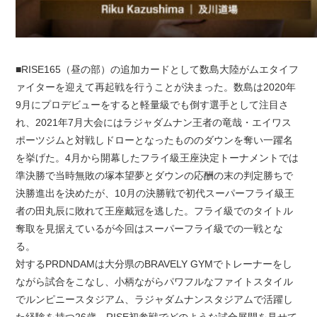
■RISE165（昼の部）の追加カードとして数島大陸がムエタイフ
ァイターを迎えて再起戦を行うことが決まった。数島は2020年
9月にプロデビューをすると軽量級でも倒す選手として注目さ
れ、2021年7月大会にはラジャダムナン王者の竜哉・エイワス
ポーツジムと対戦しドローとなったもののダウンを奪い一躍名
を挙げた。4月から開幕したフライ級王座決定トーナメントでは
準決勝で当時無敗の塚本望夢とダウンの応酬の末の判定勝ちで
決勝進出を決めたが、10月の決勝戦で初代スーパーフライ級王
者の田丸辰に敗れて王座戴冠を逃した。フライ級でのタイトル
奪取を見据えているが今回はスーパーフライ級での一戦とな
る。
対するPRDNDAMは大分県のBRAVELY GYMでトレーナーをし
ながら試合をこなし、小柄ながらパワフルなファイトスタイル
でルンピニースタジアム、ラジャダムナンスタジアムで活躍し
た経験を持つ26歳。RISE初参戦でどのような試合展開を見せて