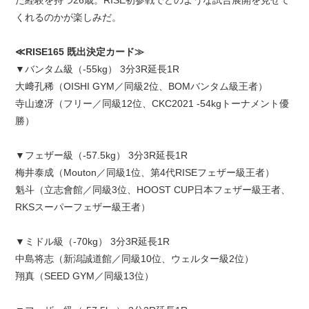
くれるのかが楽しみだ。
≪RISE165 既出決定カード≫
▼バンタム級（-55kg） 3分3R延長1R
大﨑孔稀（OISHI GYM／同級2位、BOMバンタム級王者）
寺山遼冴（フリー／同級12位、CKC2021 -54kgトーナメント優
勝）
▼フェザー級（-57.5kg） 3分3R延長1R
梅井泰成（Mouton／同級1位、第4代RISEフェザー級王者）
魁斗（立志會館／同級3位、HOOST CUP日本フェザー級王者、
RKSスーパーフェザー級王者）
▼ミドル級（-70kg） 3分3R延長1R
中島将志（新潟誠道館／同級10位、ウェルター級2位）
翔真（SEED GYM／同級13位）