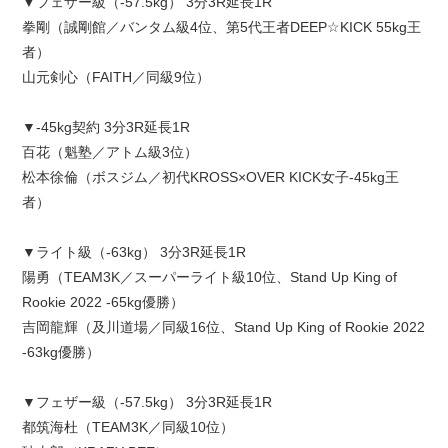
▼フェザー級（-57.5kg） 3分3R延長1R
拳剛（誠剛館／バンタム級4位、第5代王者DEEP☆KICK 55kg王
者）
山元剣心（FAITH／同級9位）
▼-45kg契約 3分3R延長1R
百花（魁塾／アトム級3位）
松本徐倫（ボスジム／初代KROSS×OVER KICK女子-45kg王
者）
▼ライト級（-63kg） 3分3R延長1R
陽勇（TEAM3K／スーパーライト級10位、Stand Up King of
Rookie 2022 -65kg優勝）
吉岡龍輝（及川道場／同級16位、Stand Up King of Rookie 2022
-63kg優勝）
▼フェザー級（-57.5kg） 3分3R延長1R
都筑海杜（TEAM3K／同級10位）