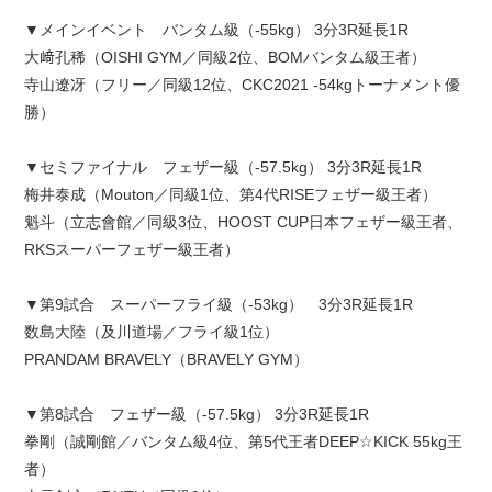
▼メインイベント バンタム級（-55kg） 3分3R延長1R
大﨑孔稀（OISHI GYM／同級2位、BOMバンタム級王者）
寺山遼冴（フリー／同級12位、CKC2021 -54kgトーナメント優
勝）
▼セミファイナル フェザー級（-57.5kg） 3分3R延長1R
梅井泰成（Mouton／同級1位、第4代RISEフェザー級王者）
魁斗（立志會館／同級3位、HOOST CUP日本フェザー級王者、
RKSスーパーフェザー級王者）
▼第9試合 スーパーフライ級（-53kg） 3分3R延長1R
数島大陸（及川道場／フライ級1位）
PRANDAM BRAVELY（BRAVELY GYM）
▼第8試合 フェザー級（-57.5kg） 3分3R延長1R
拳剛（誠剛館／バンタム級4位、第5代王者DEEP☆KICK 55kg王
者）