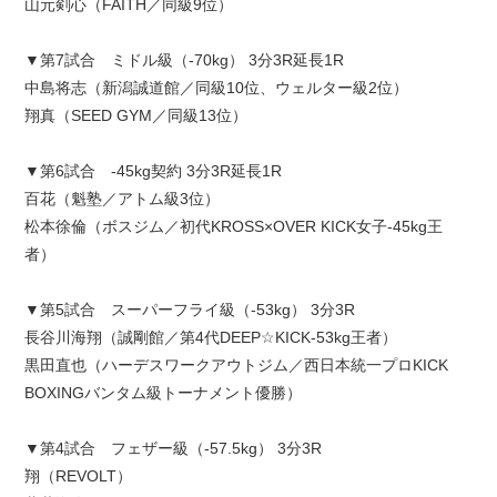
山元剣心（FAITH／同級9位）
▼第7試合 ミドル級（-70kg） 3分3R延長1R
中島将志（新潟誠道館／同級10位、ウェルター級2位）
翔真（SEED GYM／同級13位）
▼第6試合 -45kg契約 3分3R延長1R
百花（魁塾／アトム級3位）
松本徐倫（ボスジム／初代KROSS×OVER KICK女子-45kg王
者）
▼第5試合 スーパーフライ級（-53kg） 3分3R
長谷川海翔（誠剛館／第4代DEEP☆KICK-53kg王者）
黒田直也（ハーデスワークアウトジム／西日本統一プロKICK
BOXINGバンタム級トーナメント優勝）
▼第4試合 フェザー級（-57.5kg） 3分3R
翔（REVOLT）