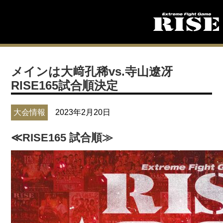
メインは大﨑孔稀vs.寺山遼冴
RISE165試合順決定
大会情報
2023年2月20日
≪RISE165 試合順≫