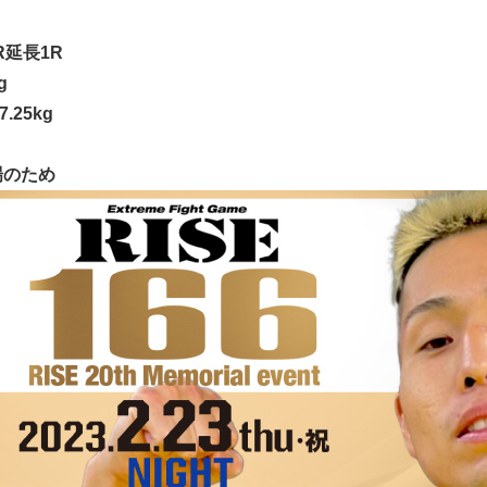
R延長1R
g
.25kg
場のため