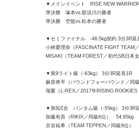
▼メインイベント RISE NEW WARRIO
準決勝 塚本vs.那須川の勝者
準決勝 空龍vs.松本の勝者
▼セミファイナル -46.5kg契約 3分3R延
小林愛理奈（FASCINATE FIGHT TE
MISAKI（TEAM FOREST／初代SB日
▼第9ライト級（-63kg） 3分3R延長1R
麻原将平（パウンドフォーパウンド／同級7位
瑠夏（L-REX／2017年RISING ROOK
▼第8試合 バンタム級（-55kg） 3分3R
加藤有吾（RIKIX／同級6位） 54.95kg
京谷祐希（TEAM TEPPEN／同級9位） 54