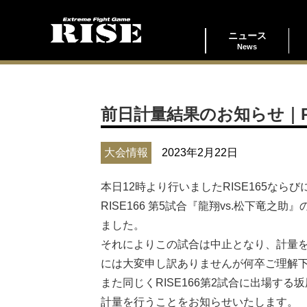
ニュース
News
前日計量結果のお知らせ｜RI
大会情報
2023年2月22日
本日12時より行いましたRISE165なら
RISE166 第5試合『龍翔vs.松下竜
ました。
それによりこの試合は中止となり、計量
には大変申し訳ありませんが何卒ご理解
また同じくRISE166第2試合に出場す
計量を行うことをお知らせいたします。