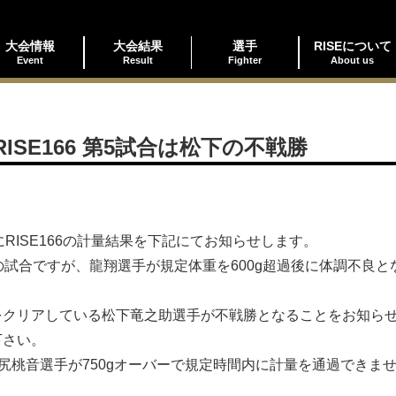
大会情報
大会結果
選手
RISEについて
Event
Result
Fighter
About us
SE166 第5試合は松下の不戦勝
びにRISE166の計量結果を下記にてお知らせします。
之助』の試合ですが、龍翔選手が規定体重を600g超過後に体調不
をクリアしている松下竜之助選手が不戦勝となることをお知ら
下さい。
る坂尻桃音選手が750gオーバーで規定時間内に計量を通過でき