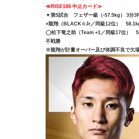
≪RISE166 中止カード≫
▼第5試合 フェザー級（-57.5kg） 3分3
×龍翔（BLACK☆Jr／同級12位） 58.1k
◯松下竜之助（Team +1／同級17位） 57
不戦勝
※龍翔が計量オーバー及び体調不良で欠