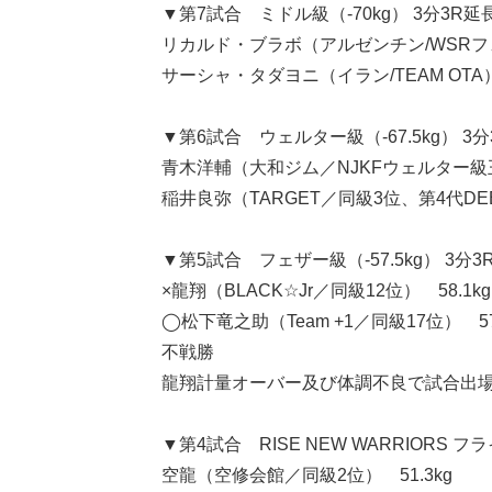
▼第7試合 ミドル級（-70kg） 3分3R延
リカルド・ブラボ（アルゼンチン/WSRフ
サーシャ・タダヨニ（イラン/TEAM OTA） 
▼第6試合 ウェルター級（-67.5kg） 3分
青木洋輔（大和ジム／NJKFウェルター級王
稲井良弥（TARGET／同級3位、第4代DEEP☆
▼第5試合 フェザー級（-57.5kg） 3分3
×龍翔（BLACK☆Jr／同級12位） 58.1kg
◯松下竜之助（Team +1／同級17位） 57.
不戦勝
龍翔計量オーバー及び体調不良で試合出
▼第4試合 RISE NEW WARRIORS 
空龍（空修会館／同級2位） 51.3kg