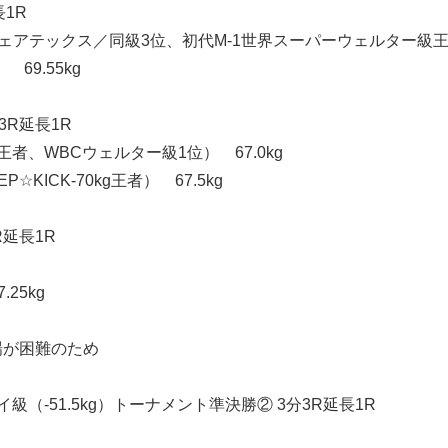
長1R
ェアテックス／同級3位、初代M-1世界スーパーウェルター級王者）
69.55kg
3R延長1R
者、WBCウェルター級1位） 67.0kg
KICK-70kg王者） 67.5kg
R延長1R
25kg
場が困難のため
フライ級（-51.5kg）トーナメント準決勝② 3分3R延長1R