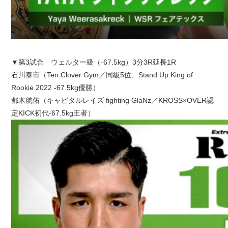
▼第3試合 ウェルター級（-67.5kg）3分3R延長1R
石川泰市（Ten Clover Gym／同級5位、Stand Up King of
Rookie 2022 -67.5kg優勝）
都木航佑（キャピタルレイズ fighting GlaNz／KROSS×OVER認
定KICK初代-67.5kg王者）