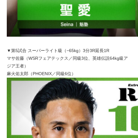
▼第5試合 スーパーライト級（−65kg）3分3R延長1R
マサ佐藤（WSRフェアテックス／同級3位、英雄伝説64kg級ア
ジア王者）
麻火佑太郎（PHOENIX／同級6位）