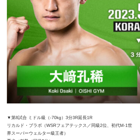
▼第8試合 ミドル級（-70kg）3分3R延長1R
リカルド・ブラボ（WSRフェアテックス／同級2位、初代M-1世
界スーパーウェルター級王者）