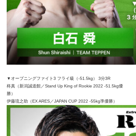
▼オープニングファイト3 フライ級（-51.5kg） 3分3R
柊真（新潟誠道館／Stand Up King of Rookie 2022 -51.5kg優
勝）
伊藤琉之助（EX ARES／JAPAN CUP 2022 -55kg準優勝）