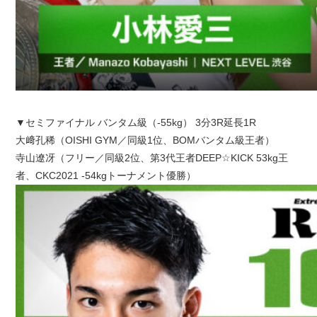
▼セミファイナル バンタム級（-55kg） 3分3R延長1R
大﨑孔稀（OISHI GYM／同級1位、BOMバンタム級王者）
寺山遼冴（フリー／同級2位、第3代王者DEEP☆KICK 53kg王
者、CKC2021 -54kgトーナメント優勝）