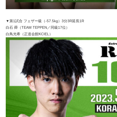
▼第1試合 フェザー級（-57.5kg）3分3R延長1R
白石 舜（TEAM TEPPEN／同級17位）
白鳥光希（正道会館KCIEL）