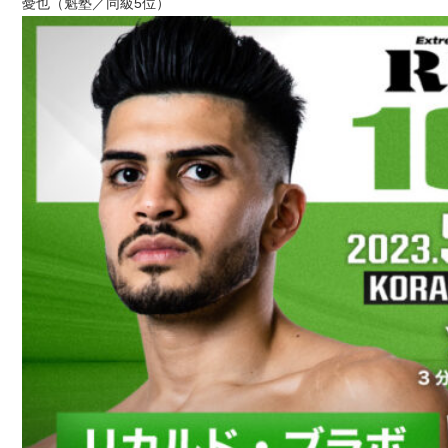
憂也（魁塾／同級5位）