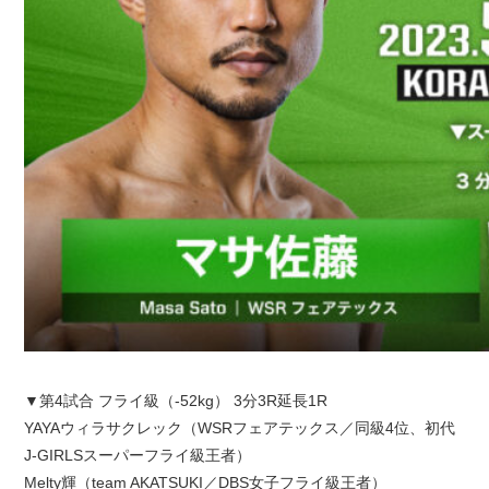
▼第4試合 フライ級（-52kg） 3分3R延長1R
YAYAウィラサクレック（WSRフェアテックス／同級4位、初代
J-GIRLSスーパーフライ級王者）
Melty輝（team AKATSUKI／DBS女子フライ級王者）