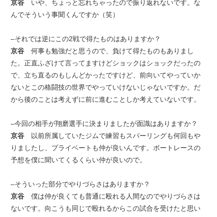
京谷
いや、ちょっと忘れちゃったので振り返れないです。な
んでそういう事聞くんですか（笑）
–それでは逆にこの2戦で得たものはありますか？
京谷
何事も勉強だと思うので、負けて得たものもありまし
た。正直ふざけて言ってますけどショックはショックだったの
で、立ち直るのもしんどかったですけど、前向いてやっていか
ないとこの格闘技の世界でやっていけないじゃないですか。だ
から後のことは考えずに前に進むことしか考えていないです。
–今回の相手が翔磨選手に決まりましたが面識はありますか？
京谷
以前所属していたジムで練習もスパーリングも何回もや
りましたし、プライベートも仲が良いんです。ボートレースの
予想を僕に聞いてくるくらい仲が良いので。
–そういった部分でやりづらさはありますか？
京谷
僕は仲が良くても普通に殴れる人間なのでやりづらさは
ないです。向こうも同じで殴れるからこの試合を受けたと思い