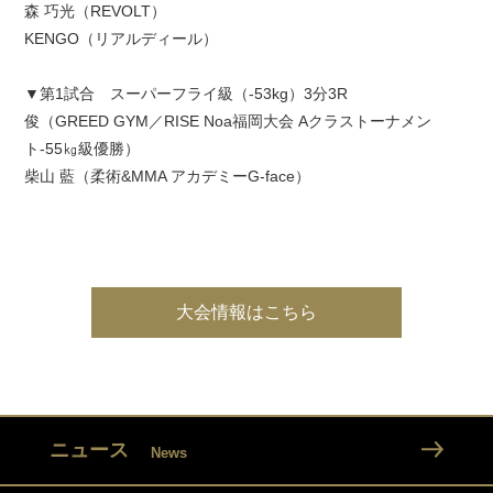
森 巧光（REVOLT）
KENGO（リアルディール）
▼第1試合 スーパーフライ級（-53kg）3分3R
俊（GREED GYM／RISE Noa福岡大会 Aクラストーナメン
ト-55㎏級優勝）
柴山 藍（柔術&MMA アカデミーG-face）
大会情報はこちら
ニュース
News