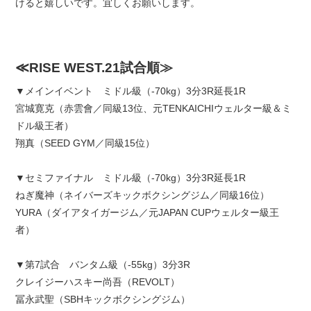
けると嬉しいです。宜しくお願いします。
≪RISE WEST.21試合順≫
▼メインイベント ミドル級（-70kg）3分3R延長1R
宮城寛克（赤雲會／同級13位、元TENKAICHIウェルター級＆ミ
ドル級王者）
翔真（SEED GYM／同級15位）
▼セミファイナル ミドル級（-70kg）3分3R延長1R
ねぎ魔神（ネイバーズキックボクシングジム／同級16位）
YURA（ダイアタイガージム／元JAPAN CUPウェルター級王
者）
▼第7試合 バンタム級（-55kg）3分3R
クレイジーハスキー尚吾（REVOLT）
冨永武聖（SBHキックボクシングジム）