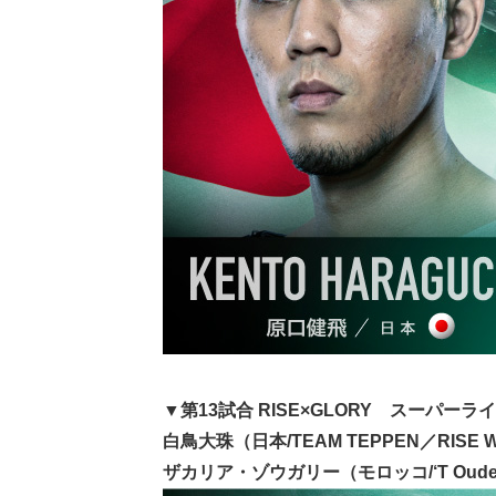
▼第13試合 RISE×GLORY スーパーライ
白鳥大珠（日本/TEAM TEPPEN／RISE W
ザカリア・ゾウガリー（モロッコ/‘T Oude W