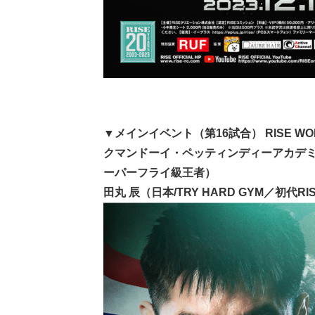
▼メインイベント（第16試合） RISE WORLD 
クマンドーイ・ペッティンディーアカデミ
ーパーフライ級王者）
田丸 辰（日本/TRY HARD GYM／初