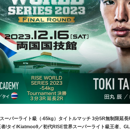
界スーパーライト級（-65kg）タイトルマッチ 3分5R無制限延長
タイ/Kiatmoo9／初代RISE世界スーパーライト級王者、G