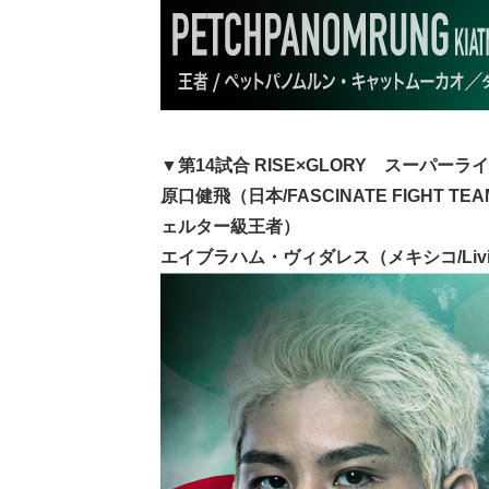
▼第14試合 RISE×GLORY スーパーライ
原口健飛（日本/FASCINATE FIGHT TE
ェルター級王者）
エイブラハム・ヴィダレス（メキシコ/Livin