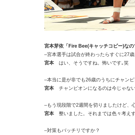
宮本芽依「Fire Bee(キャッチコピー
–宮本選手は試合が終わったらすぐに27
宮本
はい、そうですね。怖いです｡笑
–本当に是が非でも26歳のうちにチャン
宮本
チャンピオンになるのは今じゃない
–もう現段階で2週間を切りましたけど、
宮本
整いました。それまでは色々考えす
–対策もバッチリですか？