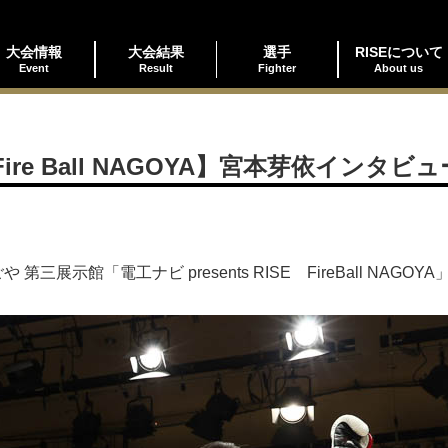
大会情報
大会結果
選手
RISEについて
Event
Result
Fighter
About us
 Fire Ball NAGOYA】宮本芽依インタビュ
や 第三展示館「電工ナビ presents RISE FireBall N