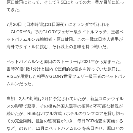
原口健飛にとって、そしてRISEにとっての大一番が目前に迫っ
てきた。
7月20日（日本時間は21日深夜）にオランダで行われる
「GLORY93」でのGLORYフェザー級タイトルマッチ、王者ペ
ットパノムルンvs挑戦者・原口健飛。この一戦は日本人選手が
海外でタイトルに挑む、それ以上の意味を持つ戦いだ。
ペットパノムルンと原口のストーリーは2021年から始まった。
当時20勝1敗1分けと国内で圧倒的な強さを誇っていた原口に、
RISEが用意した相手がGLORY世界フェザー級王者のペットパノ
ムルンだった。
当初、2人の対戦は2月に予定されていたが、新型コロナウイル
スの影響で延期。その後も外国人選手の招聘が不可能な状況が
続いたが、RISEはバブル方式（ホテルのワンフロアを貸し切っ
ての完全隔離、担当の監視官がつき、毎日PCR検査を実施する
など）のもと、11月にペットパノムルンを来日させ、原口との