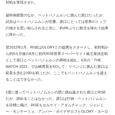
対戦を実現させた。
超特例措置のなか、ペットパノムルンに挑んだ原口だったが、
試合はペットパノムルンが圧勝。原口にとっては世界のトップ
の強さを思い知らされると共に、約4年ぶりに敗北を味わう結果
に終わった。
翌2022年1月、RISEはGLORYとの提携をスタートし、初対戦か
ら約9カ月後の8月に初代RISE世界スーパーライト級王座決定戦
として原口とペットパノムルンの再戦を組む。6月の「THE
MATCH 2022」で山崎秀晃をKOして、リベンジに挑んだ原口は
延長を含む計6Rを戦ったが、ここでもペットパノムルンを超え
ることはできなかった。
2度に渡ってペットパノムルンの壁に跳ね返された原口とRISE
だが、諦めることはなかった。原口は打倒・ペットパノムルン
を目標に掲げ、RISEもセルゲイ・アダムチャック、ジェレミ
ー・モンテーリョ、アンバー・ボイナザロフとGLORY・ヨーロ