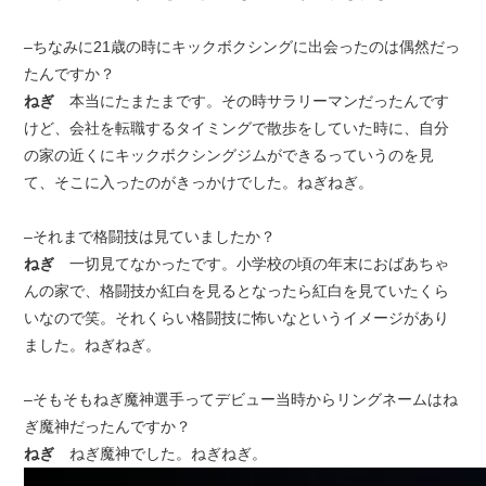
–ちなみに21歳の時にキックボクシングに出会ったのは偶然だっ
たんですか？
ねぎ
本当にたまたまです。その時サラリーマンだったんです
けど、会社を転職するタイミングで散歩をしていた時に、自分
の家の近くにキックボクシングジムができるっていうのを見
て、そこに入ったのがきっかけでした。ねぎねぎ。
–それまで格闘技は見ていましたか？
ねぎ
一切見てなかったです。小学校の頃の年末におばあちゃ
んの家で、格闘技か紅白を見るとなったら紅白を見ていたくら
いなので笑。それくらい格闘技に怖いなというイメージがあり
ました。ねぎねぎ。
–そもそもねぎ魔神選手ってデビュー当時からリングネームはね
ぎ魔神だったんですか？
ねぎ
ねぎ魔神でした。ねぎねぎ。