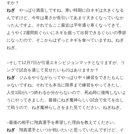
すか？
ねぎ
やっぱり酒蒸しですね。寒い時期に白ネギは大きくなる
んですけど、今年は暑さが長引いてあまり大きくなっていなか
ったんですよ。それでもここ最近は平年通り寒くなってきて、
ようやく2週間前ぐらいにネギを掘って出荷できるぐらいの季節
になったので、そこからはずっとネギを食べていますね。ねぎ
ねぎ。
–そして12月7日が引退エキシビジョンマッチとなりますが、リ
ングで試合を通じて見せたいものはありますか？
ねぎ
ジムをやりながらってやっぱり中々練習をできたもんじ
ゃないですね。それでも本当に限界まで練習をやってきたし、
人生1回がいつ終わるか分からないので、死ぬ時に後悔しないよ
うにやってきました。最後にねぎ魔神らしい試合で全てを出し
て戦うので、ねぎ魔神らしさをまた見てください。ねぎねぎ。
–最後の相手に翔真選手を希望した理由を教えてください。
ねぎ
翔真選手といつか戦いたいと思っていたんですけど、イ