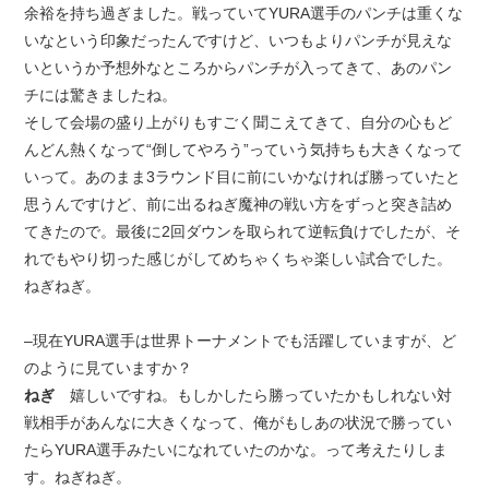
余裕を持ち過ぎました。戦っていてYURA選手のパンチは重くな
いなという印象だったんですけど、いつもよりパンチが見えな
いというか予想外なところからパンチが入ってきて、あのパン
チには驚きましたね。
そして会場の盛り上がりもすごく聞こえてきて、自分の心もど
んどん熱くなって“倒してやろう”っていう気持ちも大きくなって
いって。あのまま3ラウンド目に前にいかなければ勝っていたと
思うんですけど、前に出るねぎ魔神の戦い方をずっと突き詰め
てきたので。最後に2回ダウンを取られて逆転負けでしたが、そ
れでもやり切った感じがしてめちゃくちゃ楽しい試合でした。
ねぎねぎ。
–現在YURA選手は世界トーナメントでも活躍していますが、ど
のように見ていますか？
ねぎ
嬉しいですね。もしかしたら勝っていたかもしれない対
戦相手があんなに大きくなって、俺がもしあの状況で勝ってい
たらYURA選手みたいになれていたのかな。って考えたりしま
す。ねぎねぎ。