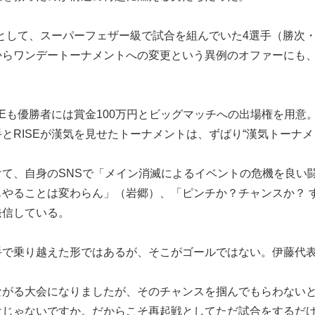
軸として、スーパーフェザー級で試合を組んでいた4選手（勝次
からワンデートーナメントへの変更という異例のオファーにも
。
Eも優勝者には賞金100万円とビッグマッチへの出場権を用意。
とRISEが漢気を見せたトーナメントは、ずばり“漢気トーナメ
て、自身のSNSで「メイン消滅によるイベントの危機を良い
やることは変わらん」（岩郷）、「ピンチか？チャンスか？ すべ
発信している。
手で乗り越えた形ではあるが、そこがゴールではない。伊藤代
ながる大会になりましたが、そのチャンスを掴んでもらわない
けじゃないですか。だからこそ再起戦としてただ試合をするだ