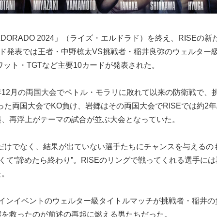
 ELDORADO 2024」（ライズ・エルドラド）を終え、RIS
ード発表では王者・中野椋太VS挑戦者・稲井良弥のウェルター
ワット・TGTなど主要10カードが発表された。
12月の両国大会でペトル・モラリに敗れて以来の防衛戦で、
った両国大会でKO負け、岩郷はその両国大会でRISEでは約
起、再浮上がテーマの試合が並ぶ大会となっていた。
手だけでなく、結果が出ていない選手たちにチャンスを与えるのも
くて“諦めたら終わり”。RISEのリングで戦ってくれる選手
た。
メインイベントのウェルター級タイトルマッチが挑戦者・稲井の
態を救ったのが前述の再起に燃える男たちだった。