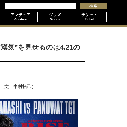
アマチュア
グッズ
チケット
Amateur
Goods
Ticket
気”を見せるのは4.21の
。（文：中村拓己）