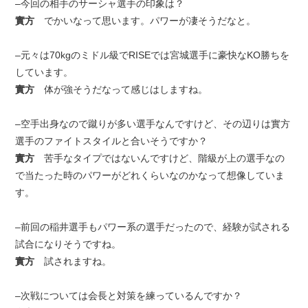
–今回の相手のサーシャ選手の印象は？
實方
でかいなって思います。パワーが凄そうだなと。
–元々は70kgのミドル級でRISEでは宮城選手に豪快なKO勝ちを
しています。
實方
体が強そうだなって感じはしますね。
–空手出身なので蹴りが多い選手なんですけど、その辺りは實方
選手のファイトスタイルと合いそうですか？
實方
苦手なタイプではないんですけど、階級が上の選手なの
で当たった時のパワーがどれくらいなのかなって想像していま
す。
–前回の稲井選手もパワー系の選手だったので、経験が試される
試合になりそうですね。
實方
試されますね。
–次戦については会長と対策を練っているんですか？