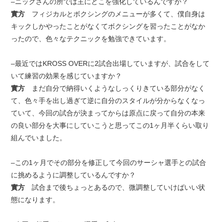
–ニックさんの所では主にどこを強化しているんですか？
實方
フィジカルとボクシングのメニューが多くて、僕自身は
キックしかやったことがなくてボクシングを習ったことがなか
ったので、色々なテクニックを勉強できています。
–最近ではKROSS OVERに2試合出場していますが、試合をして
いて練習の効果を感じていますか？
實方
まだ自分で納得いくようなしっくりきている部分がなく
て、色々手を出し過ぎて逆に自分のスタイルが分からなくなっ
ていて、今回の試合が決まってからは原点に戻って自分の本来
の良い部分を大事にしていこうと思ってこの1ヶ月半くらい取り
組んでいました。
–この1ヶ月でその部分を修正して今回のサーシャ選手との試合
に挑めるように調整しているんですか？
實方
試合まで後ちょっとあるので、微調整していけばいい状
態になります。