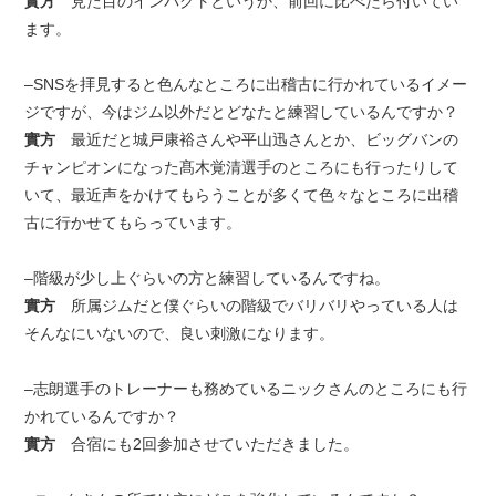
實方
見た目のインパクトというか、前回に比べたら付いてい
ます。
–SNSを拝見すると色んなところに出稽古に行かれているイメー
ジですが、今はジム以外だとどなたと練習しているんですか？
實方
最近だと城戸康裕さんや平山迅さんとか、ビッグバンの
チャンピオンになった髙木覚清選手のところにも行ったりして
いて、最近声をかけてもらうことが多くて色々なところに出稽
古に行かせてもらっています。
–階級が少し上ぐらいの方と練習しているんですね。
實方
所属ジムだと僕ぐらいの階級でバリバリやっている人は
そんなにいないので、良い刺激になります。
–志朗選手のトレーナーも務めているニックさんのところにも行
かれているんですか？
實方
合宿にも2回参加させていただきました。