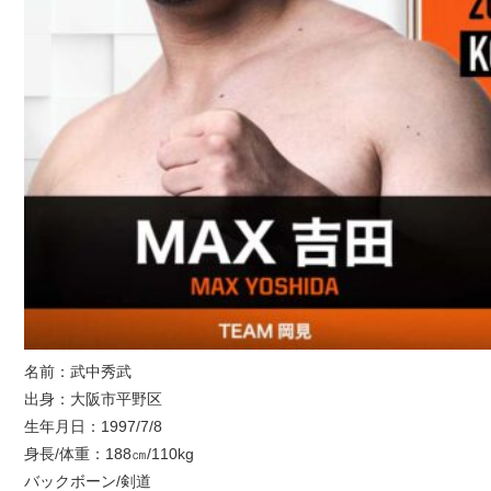
名前：武中秀武
出身：大阪市平野区
生年月日：1997/7/8
身長/体重：188㎝/110kg
バックボーン/剣道