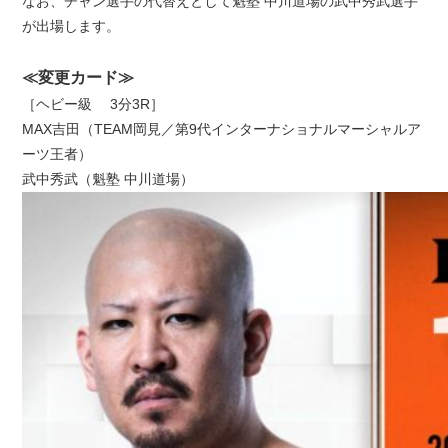
なお、チャン選手の代替えとして魁塾 中川道場の武中秀武選手
が出場します。
≪変更カード≫
［ヘビー級 3分3R］
MAX吉田（TEAM岡見／第9代インターナショナルマーシャルア
ーツ王者）
武中秀武（魁塾 中川道場）