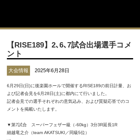
【RISE189】2､6､7試合出場選手コメ
ント
大会情報
2025年6月28日
6月29日(日)に後楽園ホールで開催するRISE189の前日計量、お
よび記者会見を6月28日(土)に都内にて行いました。
記者会見での選手それぞれの意気込み、および質疑応答でのコ
メントを掲載いたします。
▼第7試合 スーパーフェザー級（-60kg）3分3R延長1R
細越竜之介（team AKATSUKI／同級5位）