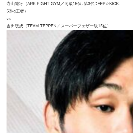
寺山遼冴（ARK FIGHT GYM／同級15位､第3代DEEP☆KICK-
53kg王者）
vs
吉田晄成（TEAM TEPPEN／スーパーフェザー級15位）