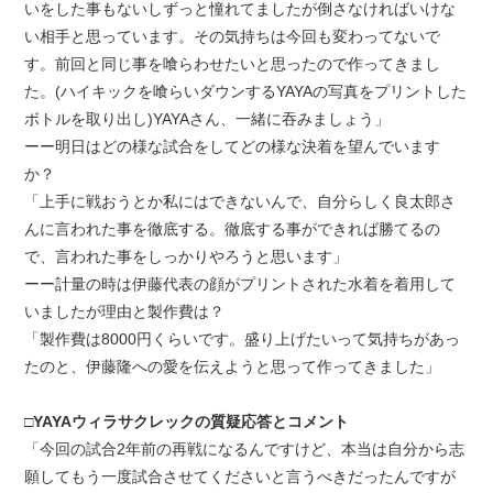
いをした事もないしずっと憧れてましたが倒さなければいけな
い相手と思っています。その気持ちは今回も変わってないで
す。前回と同じ事を喰らわせたいと思ったので作ってきまし
た。(ハイキックを喰らいダウンするYAYAの写真をプリントした
ボトルを取り出し)YAYAさん、一緒に吞みましょう」
ーー明日はどの様な試合をしてどの様な決着を望んでいます
か？
「上手に戦おうとか私にはできないんで、自分らしく良太郎さ
んに言われた事を徹底する。徹底する事ができれば勝てるの
で、言われた事をしっかりやろうと思います」
ーー計量の時は伊藤代表の顔がプリントされた水着を着用して
いましたが理由と製作費は？
「製作費は8000円くらいです。盛り上げたいって気持ちがあっ
たのと、伊藤隆への愛を伝えようと思って作ってきました」
□YAYAウィラサクレックの質疑応答とコメント
「今回の試合2年前の再戦になるんですけど、本当は自分から志
願してもう一度試合させてくださいと言うべきだったんですが