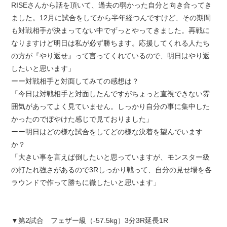
RISEさんから話を頂いて、過去の弱かった自分と向き合ってき
ました。12月に試合をしてから半年経つんですけど、その期間
も対戦相手が決まってない中でずっとやってきました。再戦に
なりますけど明日は私が必ず勝ちます。応援してくれる人たち
の方が『やり返せ』って言ってくれているので、明日はやり返
したいと思います」
ーー対戦相手と対面してみての感想は？
「今日は対戦相手と対面したんですがちょっと直視できない雰
囲気があってよく見ていません。しっかり自分の事に集中した
かったのでぼやけた感じで見ておりました」
ーー明日はどの様な試合をしてどの様な決着を望んでいます
か？
「大きい事を言えば倒したいと思っていますが、モンスター級
の打たれ強さがあるので3Rしっかり戦って、自分の見せ場を各
ラウンドで作って勝ちに徹したいと思います」
▼第2試合 フェザー級（-57.5kg）3分3R延長1R