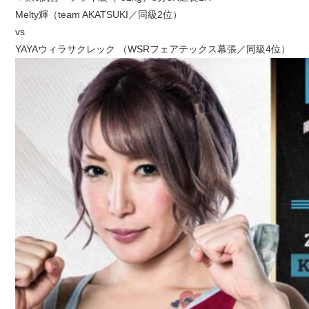
Melty輝（team AKATSUKI／同級2位）
vs
YAYAウィラサクレック （WSRフェアテックス幕張／同級4位）