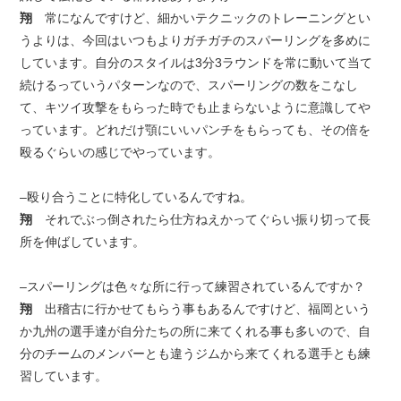
翔
常になんですけど、細かいテクニックのトレーニングとい
うよりは、今回はいつもよりガチガチのスパーリングを多めに
しています。自分のスタイルは3分3ラウンドを常に動いて当て
続けるっていうパターンなので、スパーリングの数をこなし
て、キツイ攻撃をもらった時でも止まらないように意識してや
っています。どれだけ顎にいいパンチをもらっても、その倍を
殴るぐらいの感じでやっています。
–殴り合うことに特化しているんですね。
翔
それでぶっ倒されたら仕方ねえかってぐらい振り切って長
所を伸ばしています。
–スパーリングは色々な所に行って練習されているんですか？
翔
出稽古に行かせてもらう事もあるんですけど、福岡という
か九州の選手達が自分たちの所に来てくれる事も多いので、自
分のチームのメンバーとも違うジムから来てくれる選手とも練
習しています。