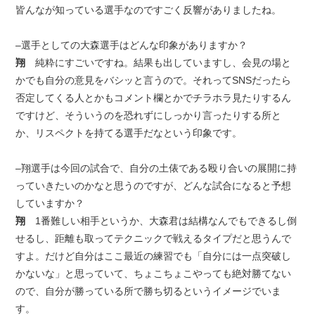
皆んなが知っている選手なのですごく反響がありましたね。
–選手としての大森選手はどんな印象がありますか？
翔
純粋にすごいですね。結果も出していますし、会見の場と
かでも自分の意見をバシッと言うので。それってSNSだったら
否定してくる人とかもコメント欄とかでチラホラ見たりするん
ですけど、そういうのを恐れずにしっかり言ったりする所と
か、リスペクトを持てる選手だなという印象です。
–翔選手は今回の試合で、自分の土俵である殴り合いの展開に持
っていきたいのかなと思うのですが、どんな試合になると予想
していますか？
翔
1番難しい相手というか、大森君は結構なんでもできるし倒
せるし、距離も取ってテクニックで戦えるタイプだと思うんで
すよ。だけど自分はここ最近の練習でも「自分には一点突破し
かないな」と思っていて、ちょこちょこやっても絶対勝てない
ので、自分が勝っている所で勝ち切るというイメージでいま
す。