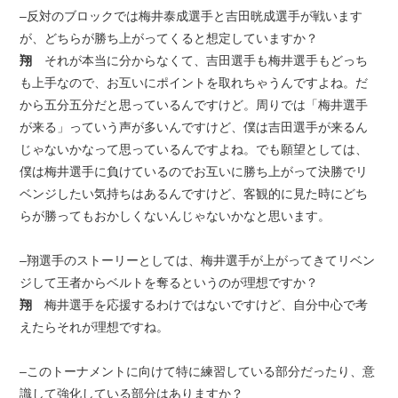
–反対のブロックでは梅井泰成選手と吉田晄成選手が戦います
が、どちらが勝ち上がってくると想定していますか？
翔
それが本当に分からなくて、吉田選手も梅井選手もどっち
も上手なので、お互いにポイントを取れちゃうんですよね。だ
から五分五分だと思っているんですけど。周りでは「梅井選手
が来る」っていう声が多いんですけど、僕は吉田選手が来るん
じゃないかなって思っているんですよね。でも願望としては、
僕は梅井選手に負けているのでお互いに勝ち上がって決勝でリ
ベンジしたい気持ちはあるんですけど、客観的に見た時にどち
らが勝ってもおかしくないんじゃないかなと思います。
–翔選手のストーリーとしては、梅井選手が上がってきてリベン
ジして王者からベルトを奪るというのが理想ですか？
翔
梅井選手を応援するわけではないですけど、自分中心で考
えたらそれが理想ですね。
–このトーナメントに向けて特に練習している部分だったり、意
識して強化している部分はありますか？