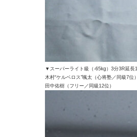
▼スーパーライト級（-65kg）3分3R延長
木村“ケルベロス”颯太（心将塾／同級7位
田中佑樹（フリー／同級12位）