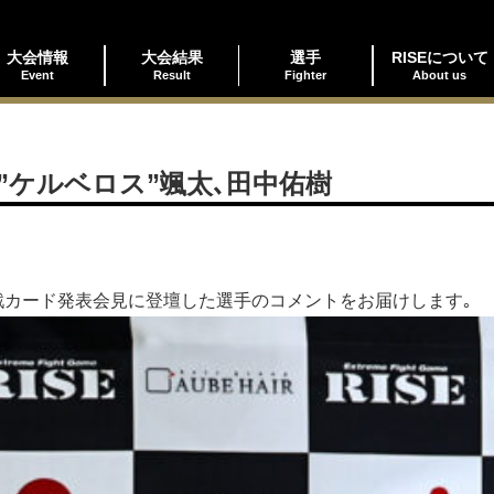
大会情報
大会結果
選手
RISEについて
Event
Result
Fighter
About us
村”ケルベロス”颯太､田中佑樹
対戦カード発表会見に登壇した選手のコメントをお届けします｡