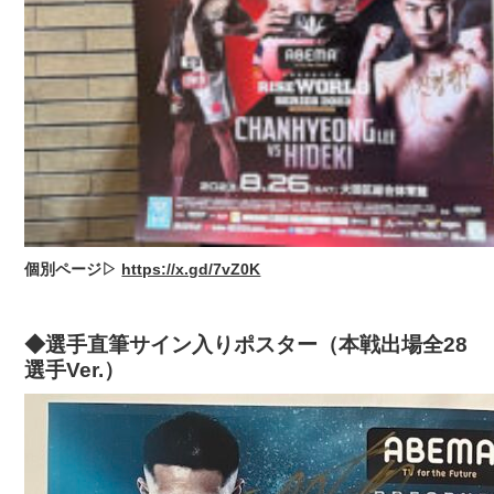
個別ページ▷
https://x.gd/7vZ0K
◆選手直筆サイン入りポスター（本戦出場全28
選手Ver.）