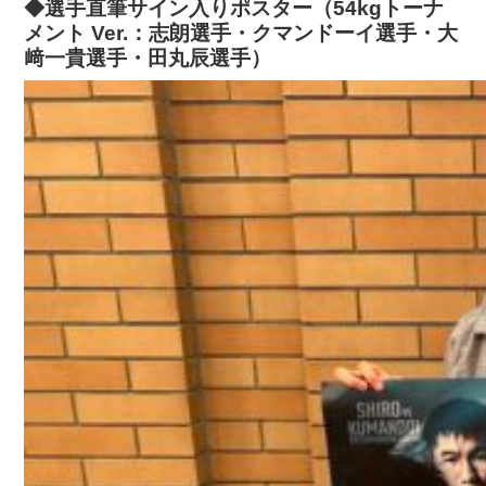
◆選手直筆サイン入りポスター（54kgトーナ
メント Ver.：志朗選手・クマンドーイ選手・大
﨑一貴選手・田丸辰選手）