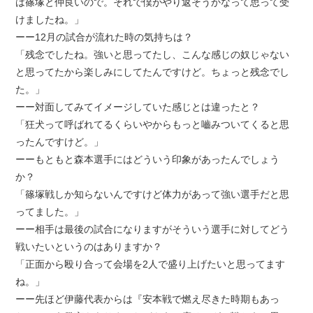
は篠塚と仲良いので。それで僕がやり返そうかなって思って受
けましたね。」
ーー12月の試合が流れた時の気持ちは？
「残念でしたね。強いと思ってたし、こんな感じの奴じゃない
と思ってたから楽しみにしてたんですけど。ちょっと残念でし
た。」
ーー対面してみてイメージしていた感じとは違ったと？
「狂犬って呼ばれてるくらいやからもっと嚙みついてくると思
ったんですけど。」
ーーもともと森本選手にはどういう印象があったんでしょう
か？
「篠塚戦しか知らないんですけど体力があって強い選手だと思
ってました。」
ーー相手は最後の試合になりますがそういう選手に対してどう
戦いたいというのはありますか？
「正面から殴り合って会場を2人で盛り上げたいと思ってます
ね。」
ーー先ほど伊藤代表からは『安本戦で燃え尽きた時期もあっ