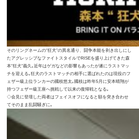
そのリングネームの“狂犬”の異名通り、闘争本能を剥き出しにし
たアグレッシブなファイトスタイルでRISEを盛り上げてきた森
本“狂犬”義久｡近年はゲガなどの影響もあったが遂にラストマッ
チを迎える｡狂犬のラストマッチの相手に選ばれたのは現役のフ
ェザー級上位ランカーの國枝悠太｡國枝は昨年5月に安本晴翔が
持つフェザー級王座へ挑戦して以来の復帰戦となる｡
◇会見に登壇した両者はフェイスオフになると額を突き合わせ
てそのまま乱闘騒ぎに｡