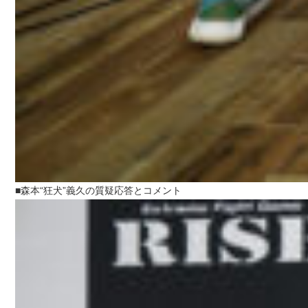
■森本“狂犬”義久の質疑応答とコメント