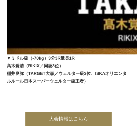
▼ミドル級（
-70
kg
）
3
分
3
R
延長
1
R
髙木覚清（
RIKIX
／
同級
3
位）
稲井良弥（
TARGET
大森／ウェルター級
3
位、
ISKA
オリエンタ
ルルール日本スーパーウェルター級王者）
大会情報はこちら