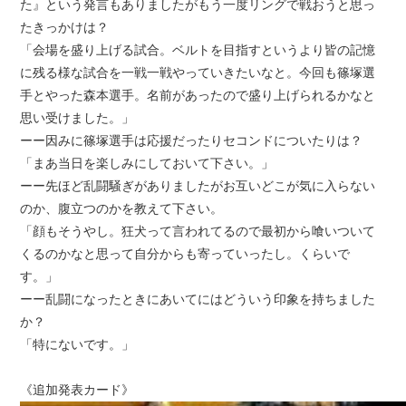
た』という発言もありましたがもう一度リングで戦おうと思っ
たきっかけは？
「会場を盛り上げる試合。ベルトを目指すというより皆の記憶
に残る様な試合を一戦一戦やっていきたいなと。今回も篠塚選
手とやった森本選手。名前があったので盛り上げられるかなと
思い受けました。」
ーー因みに篠塚選手は応援だったりセコンドについたりは？
「まあ当日を楽しみにしておいて下さい。」
ーー先ほど乱闘騒ぎがありましたがお互いどこが気に入らない
のか、腹立つのかを教えて下さい。
「顔もそうやし。狂犬って言われてるので最初から喰いついて
くるのかなと思って自分からも寄っていったし。くらいで
す。」
ーー乱闘になったときにあいてにはどういう印象を持ちました
か？
「特にないです。」
《追加発表カード》