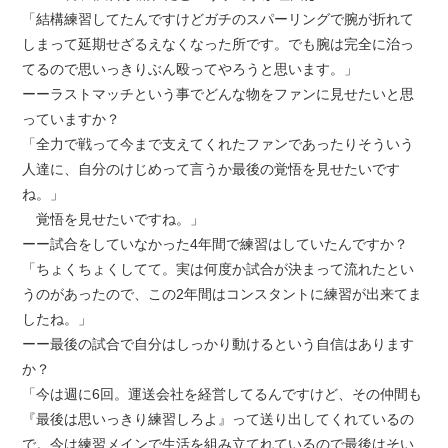
「結構練習してたんですけどガチのスパーリングで腕が折れて
しまって延期せざるえなくなった所です。でも腕は完全に治っ
てるので思いっきりぶん殴ってやろうと思います。」
ーーラストマッチという事でどんな物をファンに見せたいと思
っていますか？
「全力で戦って今まで支えてくれたファンであったりそういう
人達に、自分のけじめって言うか最後の覚悟を見せたいです
ね。」
覚悟を見せたいですね。」
ーー試合をしていなかった4年間で練習はしていたんですか？
「ちょくちょくしてて。実は何度か試合が決まって流れたとい
うのがあったので、この2年間はコンスタントに練習が出来てま
したね。」
ーー最後の試合で自分はしっかり動けるという自信はあります
か？
「今は週に6回。運送会社を経営してるんですけど、その仲間も
『最後は思いっきり練習しろよ』って送り出してくれているの
で。今は練習メインで生活を組み立てれているので最後はそい