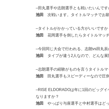
–田丸選手や志朗選手とも戦いたいんです
池田
次戦います。タイトルマッチでお願
–タイトルがかかっている方がいいですか
池田
花岡選手を倒したらタイトルマッチを
–今回同じ大会で行われる、志朗vs田丸
池田
タイプが違う2人なので、どんな展
–志朗選手の経験がものを言うタイトルマ
池田
田丸選手もスピーディーなので圧倒
–RISE ELDORADOは年に1回のビ
なりますか？
池田
やっぱり与座選手と中村選手はどっ