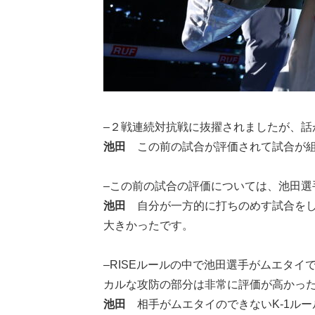
–２戦連続対抗戦に抜擢されましたが、話
池田
この前の試合が評価されて試合が組ま
–この前の試合の評価については、池田選
池田
自分が一方的に打ちのめす試合をし
大きかったです。
–RISEルールの中で池田選手がムエタ
カルな攻防の部分は非常に評価が高かっ
池田
相手がムエタイのできないK-1ル